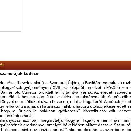
ról
 szamurájok kódexe
lentése: 'Levelek alatt') a Szamuráj Útjára, a Busidóra vonatkozó rövi
feljegyzések gyűjteménye a XVIII. sz. elejéről, amelyet a később zen 
 Jamamoto Cunetomo diktált le ifjú tanítványának. Az eredeti szöveg m
an élő Nabesima-klán fiatal csatlósai tanulmányozták. A második 
könyvet sem ítéltek el olyan hevesen, mint a Hagakurét. A műnek jelen
gy felbátorítsa a japán fiatalságot, akik a háború utolsó, elkeseredett
 hogy a Busidó a halálban gyökerezik" klasszikussá vált idézette
az önkéntes halált.
ulmányozás azonban megmutatja, hogy a Hagakure nem más, min
gyűjtésének eredménye, amelyet békeidőben állított össze a Szamuráj 
 halj meg, mint egy igazi szamuráj" alapgondolatán, azaz a bátor, i