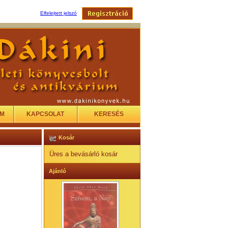
Elfelejtett jelszó
EM
KAPCSOLAT
KERESÉS
Kosár
Üres a bevásárló kosár
Ajánló