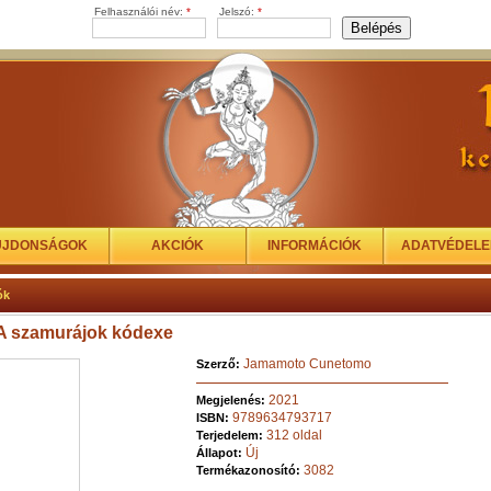
Felhasználói név:
*
Jelszó:
*
ÚJDONSÁGOK
AKCIÓK
INFORMÁCIÓK
ADATVÉDEL
ók
 A szamurájok kódexe
Jamamoto Cunetomo
Szerző:
2021
Megjelenés:
9789634793717
ISBN:
312 oldal
Terjedelem:
Új
Állapot:
3082
Termékazonosító: