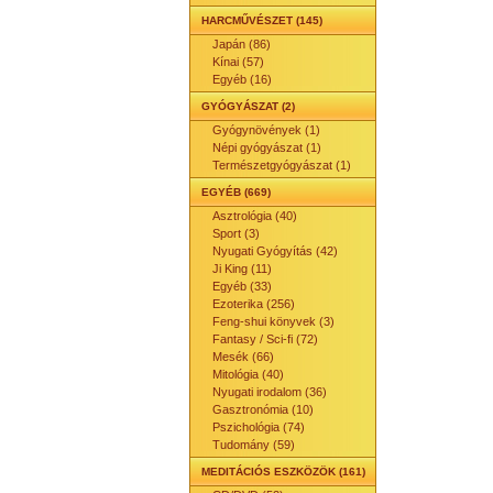
HARCMŰVÉSZET (145)
Japán (86)
Kínai (57)
Egyéb (16)
GYÓGYÁSZAT (2)
Gyógynövények (1)
Népi gyógyászat (1)
Természetgyógyászat (1)
EGYÉB (669)
Asztrológia (40)
Sport (3)
Nyugati Gyógyítás (42)
Ji King (11)
Egyéb (33)
Ezoterika (256)
Feng-shui könyvek (3)
Fantasy / Sci-fi (72)
Mesék (66)
Mitológia (40)
Nyugati irodalom (36)
Gasztronómia (10)
Pszichológia (74)
Tudomány (59)
MEDITÁCIÓS ESZKÖZÖK (161)