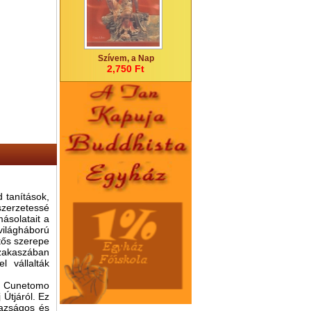
Szívem, a Nap
2,750 Ft
d tanítások,
szerzetessé
ásolatait a
világháború
tős szerepe
 szakaszában
l vállalták
t Cunetomo
Útjáról. Ez
gazságos és