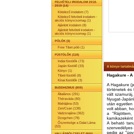
FELVÉTELI IRODALOM 2018-
2019 (14)
Kötelező irodalom (7)
Kötelező felvételi irodalom -
akciós könyvcsomag (1)
Ajánlott irodalom (8)
Ajánlott felvételi irodalom -
akciós könyvcsomag (1)
PÓLÓK (3)
Free Tibet póló (1)
FÜSTÖLŐK (118)
Indiai füstölők (73)
Japán füstölő (33)
A könyv tartalmá
Könyv (1)
Hagakure - A
Tibeti füstölő (8)
Kínai füstölők (3)
A Hagakure (je
BUDDHIZMUS (809)
történetek és 
vált szamuráj,
Általános (291)
Nyugat-Japánb
Théraváda (80)
után egyetlen 
Mahájána (53)
volt abban, ho
Zen/Csan (138)
a "Rájöttem,
Vadzsrajána (362)
kamikazeként 
Dzogchen (78)
A beható tan
Őszentsége a Dalai Láma
(53)
szenvedélyes 
pedig az "úgy
VALLÁSBÖLCSELET (800)