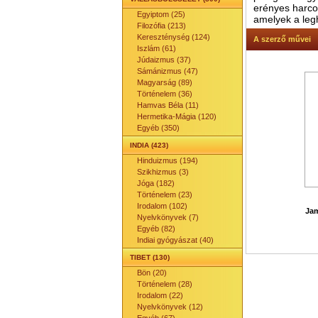
erényes harcos
Egyiptom (25)
amelyek a legh
Filozófia (213)
Kereszténység (124)
A szerző művei
Iszlám (61)
Júdaizmus (37)
Sámánizmus (47)
Magyarság (89)
Történelem (36)
Hamvas Béla (11)
Hermetika-Mágia (120)
Egyéb (350)
INDIA (423)
Hinduizmus (194)
Szikhizmus (3)
Jóga (182)
Történelem (23)
Irodalom (102)
Ja
Nyelvkönyvek (7)
Egyéb (82)
Indiai gyógyászat (40)
TIBET (130)
Bön (20)
Történelem (28)
Irodalom (22)
Nyelvkönyvek (12)