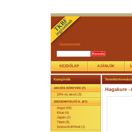
Gyorskeresés
KEZDŐLAP
AJÁNLÓK
Kategóriák
Termékinformáci
AKCIÓS KÖNYVEK (7)
Hagakure -
20%-os akció (3)
IDEGENNYELVŰ K. (67)
Angol (59)
Kínai (4)
Japán (2)
Tibeti (5)
Szanszkrit/Hindi (1)