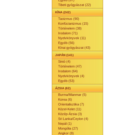
Egyéb (67)
Tibeti gyógyászat (22)
KÍNA (242)
Taoizmus (90)
Konfúcianizmus (15)
Történelem (38)
Irodalom (71)
Nyelvkönyvek (11)
Egyéb (56)
Kínai gyógyászat (43)
JAPÁN (141)
Sintó (4)
Történelem (47)
Irodalom (64)
Nyelvkönyvek (4)
Egyéb (53)
ÁZSIA (62)
Burma/Mianmar (5)
Korea (6)
Orientalisztika (7)
Közel-Kelet (11)
Közép-Ázsia (3)
Sri Lanka/Ceylon (4)
Nepál (1)
Mongólia (27)
Angkor (8)