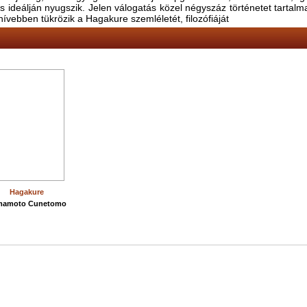
 ideálján nyugszik. Jelen válogatás közel négyszáz történetet tartalm
ívebben tükrözik a Hagakure szemléletét, filozófiáját
Hagakure
mamoto Cunetomo