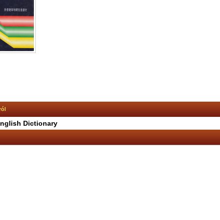
ról
nglish Dictionary