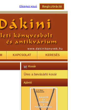
Elfelejtett jelszó
EM
KAPCSOLAT
KERESÉS
Kosár
Üres a bevásárló kosár
Ajánló