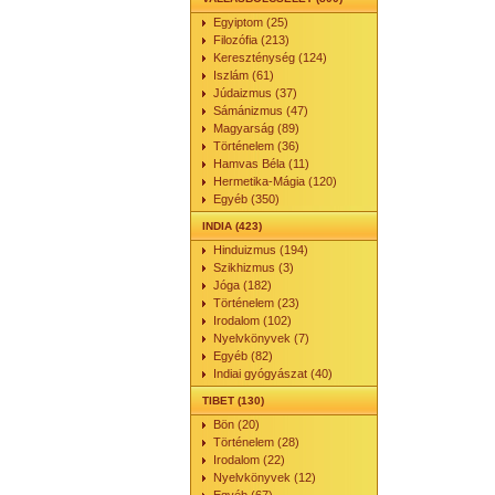
Egyiptom (25)
Filozófia (213)
Kereszténység (124)
Iszlám (61)
Júdaizmus (37)
Sámánizmus (47)
Magyarság (89)
Történelem (36)
Hamvas Béla (11)
Hermetika-Mágia (120)
Egyéb (350)
INDIA (423)
Hinduizmus (194)
Szikhizmus (3)
Jóga (182)
Történelem (23)
Irodalom (102)
Nyelvkönyvek (7)
Egyéb (82)
Indiai gyógyászat (40)
TIBET (130)
Bön (20)
Történelem (28)
Irodalom (22)
Nyelvkönyvek (12)