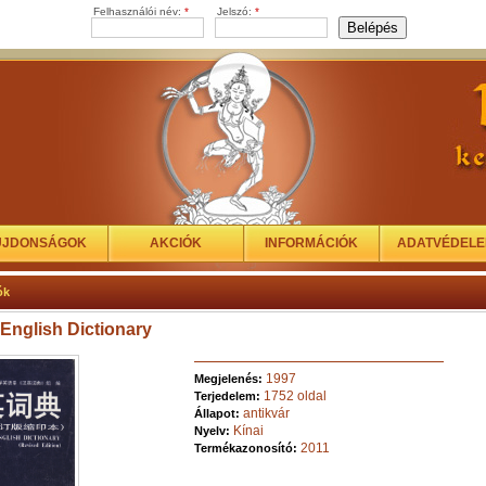
Felhasználói név:
*
Jelszó:
*
ÚJDONSÁGOK
AKCIÓK
INFORMÁCIÓK
ADATVÉDEL
ók
 English Dictionary
1997
Megjelenés:
1752 oldal
Terjedelem:
antikvár
Állapot:
Kínai
Nyelv:
2011
Termékazonosító: