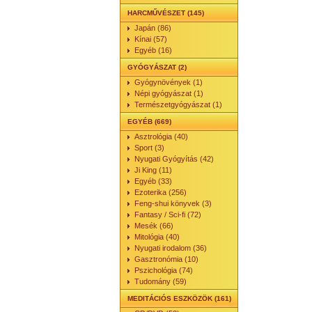
HARCMŰVÉSZET (145)
Japán (86)
Kínai (57)
Egyéb (16)
GYÓGYÁSZAT (2)
Gyógynövények (1)
Népi gyógyászat (1)
Természetgyógyászat (1)
EGYÉB (669)
Asztrológia (40)
Sport (3)
Nyugati Gyógyítás (42)
Ji King (11)
Egyéb (33)
Ezoterika (256)
Feng-shui könyvek (3)
Fantasy / Sci-fi (72)
Mesék (66)
Mitológia (40)
Nyugati irodalom (36)
Gasztronómia (10)
Pszichológia (74)
Tudomány (59)
MEDITÁCIÓS ESZKÖZÖK (161)