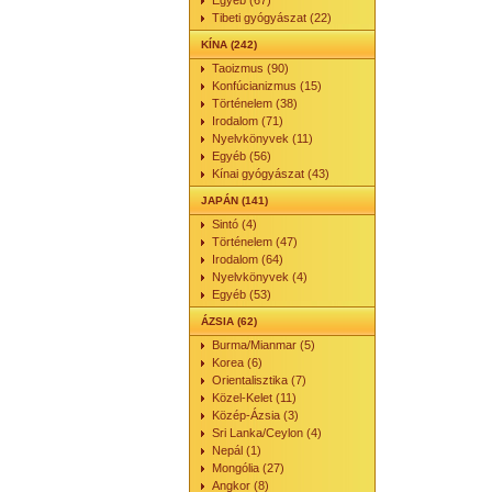
Egyéb (67)
Tibeti gyógyászat (22)
KÍNA (242)
Taoizmus (90)
Konfúcianizmus (15)
Történelem (38)
Irodalom (71)
Nyelvkönyvek (11)
Egyéb (56)
Kínai gyógyászat (43)
JAPÁN (141)
Sintó (4)
Történelem (47)
Irodalom (64)
Nyelvkönyvek (4)
Egyéb (53)
ÁZSIA (62)
Burma/Mianmar (5)
Korea (6)
Orientalisztika (7)
Közel-Kelet (11)
Közép-Ázsia (3)
Sri Lanka/Ceylon (4)
Nepál (1)
Mongólia (27)
Angkor (8)