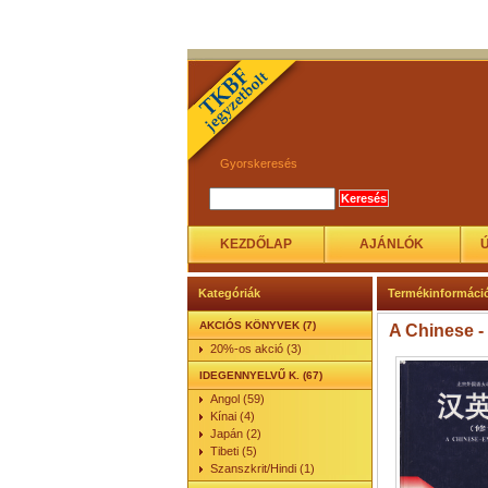
Gyorskeresés
KEZDŐLAP
AJÁNLÓK
Kategóriák
Termékinformáci
AKCIÓS KÖNYVEK (7)
A Chinese -
20%-os akció (3)
IDEGENNYELVŰ K. (67)
Angol (59)
Kínai (4)
Japán (2)
Tibeti (5)
Szanszkrit/Hindi (1)