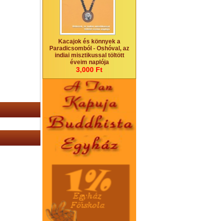
Kacajok és könnyek a
Paradicsomból - Oshóval, az
indiai misztikussal töltött
éveim naplója
3,000 Ft