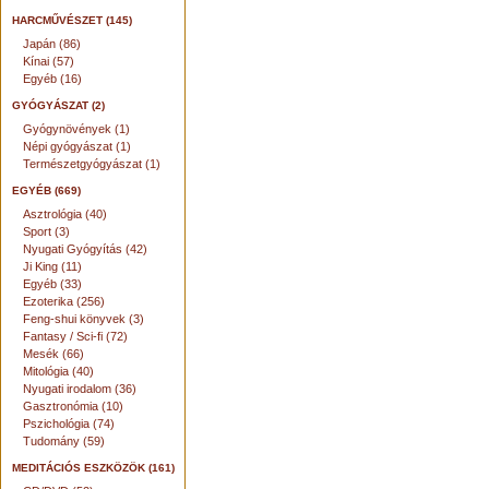
HARCMŰVÉSZET (145)
Japán (86)
Kínai (57)
Egyéb (16)
GYÓGYÁSZAT (2)
Gyógynövények (1)
Népi gyógyászat (1)
Természetgyógyászat (1)
EGYÉB (669)
Asztrológia (40)
Sport (3)
Nyugati Gyógyítás (42)
Ji King (11)
Egyéb (33)
Ezoterika (256)
Feng-shui könyvek (3)
Fantasy / Sci-fi (72)
Mesék (66)
Mitológia (40)
Nyugati irodalom (36)
Gasztronómia (10)
Pszichológia (74)
Tudomány (59)
MEDITÁCIÓS ESZKÖZÖK (161)