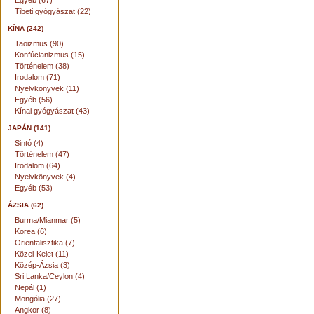
Egyéb (67)
Tibeti gyógyászat (22)
KÍNA (242)
Taoizmus (90)
Konfúcianizmus (15)
Történelem (38)
Irodalom (71)
Nyelvkönyvek (11)
Egyéb (56)
Kínai gyógyászat (43)
JAPÁN (141)
Sintó (4)
Történelem (47)
Irodalom (64)
Nyelvkönyvek (4)
Egyéb (53)
ÁZSIA (62)
Burma/Mianmar (5)
Korea (6)
Orientalisztika (7)
Közel-Kelet (11)
Közép-Ázsia (3)
Sri Lanka/Ceylon (4)
Nepál (1)
Mongólia (27)
Angkor (8)