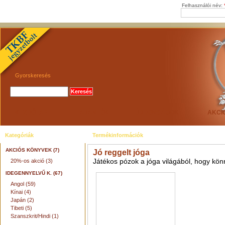
Felhasználói név:
Gyorskeresés
KEZDŐLAP
AJÁNLÓK
ÚJDONSÁGOK
AKCI
Kategóriák
Termékinformációk
AKCIÓS KÖNYVEK (7)
Jó reggelt jóga
Játékos pózok a jóga világából, hogy kön
20%-os akció (3)
IDEGENNYELVŰ K. (67)
Angol (59)
Kínai (4)
Japán (2)
Tibeti (5)
Szanszkrit/Hindi (1)