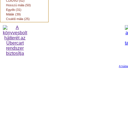
CD/DVD (52)
Hosszú mála (50)
Egyéb (31)
Málák (39)
Csukló mála (25)
A hátte