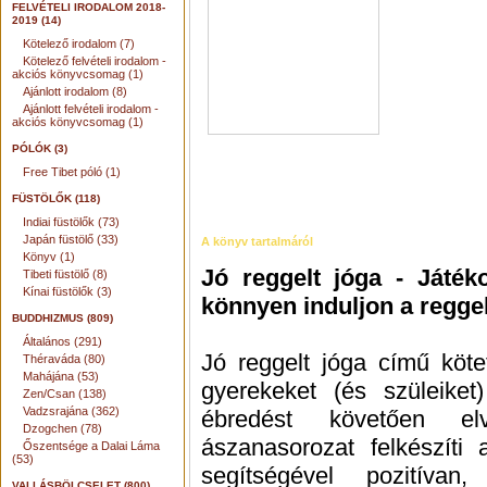
FELVÉTELI IRODALOM 2018-
2019 (14)
Kötelező irodalom (7)
Kötelező felvételi irodalom -
akciós könyvcsomag (1)
Ajánlott irodalom (8)
Ajánlott felvételi irodalom -
akciós könyvcsomag (1)
PÓLÓK (3)
Free Tibet póló (1)
FÜSTÖLŐK (118)
Indiai füstölők (73)
Japán füstölő (33)
A könyv tartalmáról
Könyv (1)
Jó reggelt jóga - Játék
Tibeti füstölő (8)
Kínai füstölők (3)
könnyen induljon a regge
BUDDHIZMUS (809)
Általános (291)
Jó reggelt jóga című köte
Théraváda (80)
Mahájána (53)
gyerekeket (és szüleiket
Zen/Csan (138)
Vadzsrajána (362)
ébredést követően elv
Dzogchen (78)
ászanasorozat felkészíti 
Őszentsége a Dalai Láma
(53)
segítségével pozitíva
VALLÁSBÖLCSELET (800)