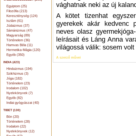
vághatnak neki az új kalan
Egyiptom (25)
Filozófia (213)
A kötet tizenhat egysze
Kereszténység (124)
Iszlám (61)
gyerekek akár kedvenc pl
Júdaizmus (37)
neves olasz gyermekjóga-o
Sámánizmus (47)
Magyarság (89)
leírásait és Láng Anna vará
Történelem (36)
Hamvas Béla (11)
világossá válik: sosem vol
Hermetika-Mágia (120)
Egyéb (350)
A szerző művei
INDIA (423)
Hinduizmus (194)
Szikhizmus (3)
Jóga (182)
Történelem (23)
Irodalom (102)
Nyelvkönyvek (7)
Egyéb (82)
Indiai gyógyászat (40)
TIBET (130)
Bön (20)
Történelem (28)
Irodalom (22)
Nyelvkönyvek (12)