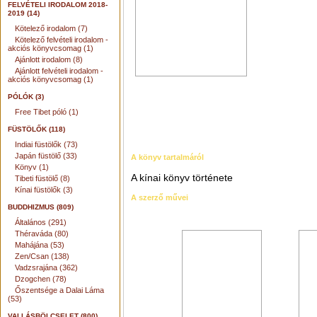
FELVÉTELI IRODALOM 2018-
2019 (14)
Kötelező irodalom (7)
Kötelező felvételi irodalom -
akciós könyvcsomag (1)
Ajánlott irodalom (8)
Ajánlott felvételi irodalom -
akciós könyvcsomag (1)
PÓLÓK (3)
Free Tibet póló (1)
FÜSTÖLŐK (118)
Indiai füstölők (73)
Japán füstölő (33)
A könyv tartalmáról
Könyv (1)
A kínai könyv története
Tibeti füstölő (8)
Kínai füstölők (3)
A szerző művei
BUDDHIZMUS (809)
Általános (291)
Théraváda (80)
Mahájána (53)
Zen/Csan (138)
Vadzsrajána (362)
Dzogchen (78)
Őszentsége a Dalai Láma
(53)
VALLÁSBÖLCSELET (800)