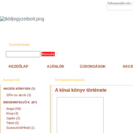
Felhasználói név:
Gyorskeresés
KEZDŐLAP
AJÁNLÓK
ÚJDONSÁGOK
AKCI
Kategóriák
Termékinformációk
AKCIÓS KÖNYVEK (7)
A kínai könyv története
20%-os akció (3)
IDEGENNYELVŰ K. (67)
Angol (59)
Kínai (4)
Japán (2)
Tibeti (5)
Szanszkrit/Hindi (1)