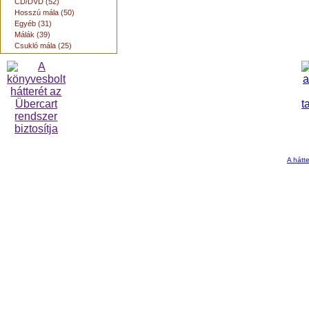
CD/DVD (52)
Hosszú mála (50)
Egyéb (31)
Málák (39)
Csukló mála (25)
A hátte