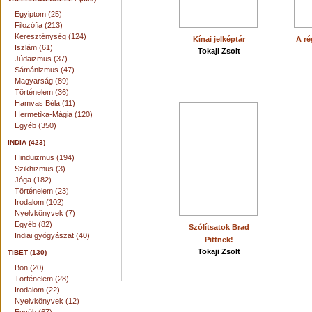
Egyiptom (25)
Filozófia (213)
Kereszténység (124)
Kínai jelképtár
A ré
Iszlám (61)
Tokaji Zsolt
Júdaizmus (37)
Sámánizmus (47)
Magyarság (89)
Történelem (36)
Hamvas Béla (11)
Hermetika-Mágia (120)
Egyéb (350)
INDIA (423)
Hinduizmus (194)
Szikhizmus (3)
Jóga (182)
Történelem (23)
Irodalom (102)
Nyelvkönyvek (7)
Egyéb (82)
Szólítsatok Brad
Indiai gyógyászat (40)
Pittnek!
Tokaji Zsolt
TIBET (130)
Bön (20)
Történelem (28)
Irodalom (22)
Nyelvkönyvek (12)