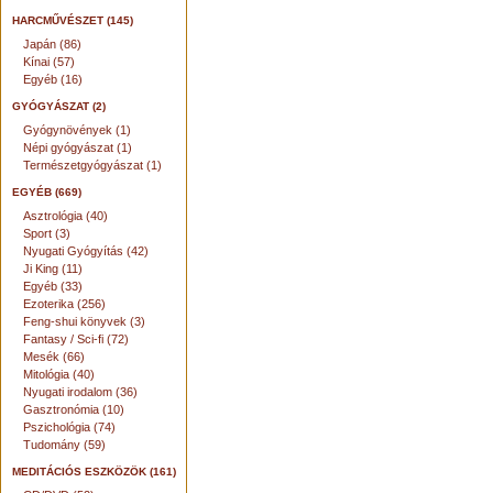
HARCMŰVÉSZET (145)
Japán (86)
Kínai (57)
Egyéb (16)
GYÓGYÁSZAT (2)
Gyógynövények (1)
Népi gyógyászat (1)
Természetgyógyászat (1)
EGYÉB (669)
Asztrológia (40)
Sport (3)
Nyugati Gyógyítás (42)
Ji King (11)
Egyéb (33)
Ezoterika (256)
Feng-shui könyvek (3)
Fantasy / Sci-fi (72)
Mesék (66)
Mitológia (40)
Nyugati irodalom (36)
Gasztronómia (10)
Pszichológia (74)
Tudomány (59)
MEDITÁCIÓS ESZKÖZÖK (161)