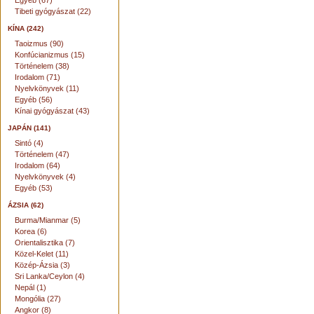
Egyéb (67)
Tibeti gyógyászat (22)
KÍNA (242)
Taoizmus (90)
Konfúcianizmus (15)
Történelem (38)
Irodalom (71)
Nyelvkönyvek (11)
Egyéb (56)
Kínai gyógyászat (43)
JAPÁN (141)
Sintó (4)
Történelem (47)
Irodalom (64)
Nyelvkönyvek (4)
Egyéb (53)
ÁZSIA (62)
Burma/Mianmar (5)
Korea (6)
Orientalisztika (7)
Közel-Kelet (11)
Közép-Ázsia (3)
Sri Lanka/Ceylon (4)
Nepál (1)
Mongólia (27)
Angkor (8)