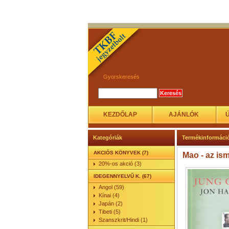
Gyorskeresés
KEZDŐLAP
AJÁNLÓK
Kategóriák
Termékinformáci
AKCIÓS KÖNYVEK (7)
Mao - az ism
20%-os akció (3)
IDEGENNYELVŰ K. (67)
Angol (59)
Kínai (4)
Japán (2)
Tibeti (5)
Szanszkrit/Hindi (1)