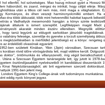
l hol ellenfél, hol szövetséges. Mao hazug mítoszt gyárt a Hosszú M
eni háborúból, és zsarol, mérgez és intrikál, hogy célját elérje. Már
ghódítása után a titkos cél nem más, mint maga a világhatalom. E
gy Kormányos, és éhen veszejt harmincnyolcmillió embert. Ha
ao-éra többi áldozatát, több mint hetvenmillió halottat kapunk békeid
netírás a Vadhattyúk mesemondói hangján: a könyv szinte testköze
nájának általunk is ismert szereplőit. Legfőképpen magát Maót p
l érvényesíti akaratát minden észérv ellenében. Megnyílik előtt
s, hogy tanúi legyünk az eldugott sarkokban játszódó tragédiáknak
 valahány felesége, szeretője és gyereke a torzult személyiség áldoza
s megközelítésében is mérföldkő jelentőségű ez a könyv: rengeteg 
és az érdeklődő olvasónak egyaránt.
952-ben született Kínában, Yibin (Jipin) városában, Szecsuan ta
 korában rövid időre vörösgárdista lett, majd vidékre került. Dolgozott
bas doktor", öntőmunkás és villanyszerelő, míg végül beiratkozhatott
. Utána a Szecsuan Egyetem tanársegéde lett, így jutott ki 1978-ba
Egyetem ösztöndíjasaként nyelvészetből írt kandidátusi disszertációt 
a Kínai Népköztársaságból, aki brit egyetemen szerzett doktorátust.
hattyúk 1991-ben jelent meg.
a Londoni Egyetem King's College-ának volt tudományos munkatársa.
ént eddig nyolc könyvet jegyez.