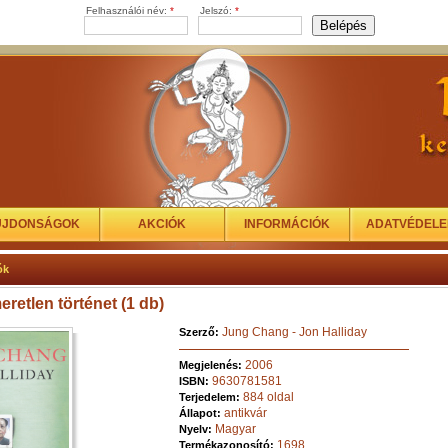
Felhasználói név:
*
Jelszó:
*
ÚJDONSÁGOK
AKCIÓK
INFORMÁCIÓK
ADATVÉDEL
ók
eretlen történet (1 db)
Jung Chang - Jon Halliday
Szerző:
2006
Megjelenés:
9630781581
ISBN:
884 oldal
Terjedelem:
antikvár
Állapot:
Magyar
Nyelv:
1698
Termékazonosító: