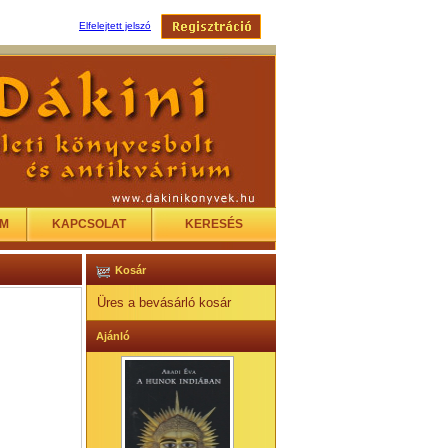
Elfelejtett jelszó
EM
KAPCSOLAT
KERESÉS
Kosár
Üres a bevásárló kosár
Ajánló