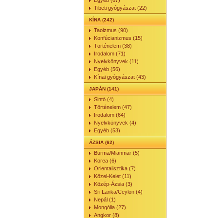
Egyéb (67)
Tibeti gyógyászat (22)
KÍNA (242)
Taoizmus (90)
Konfúcianizmus (15)
Történelem (38)
Irodalom (71)
Nyelvkönyvek (11)
Egyéb (56)
Kínai gyógyászat (43)
JAPÁN (141)
Sintó (4)
Történelem (47)
Irodalom (64)
Nyelvkönyvek (4)
Egyéb (53)
ÁZSIA (62)
Burma/Mianmar (5)
Korea (6)
Orientalisztika (7)
Közel-Kelet (11)
Közép-Ázsia (3)
Sri Lanka/Ceylon (4)
Nepál (1)
Mongólia (27)
Angkor (8)