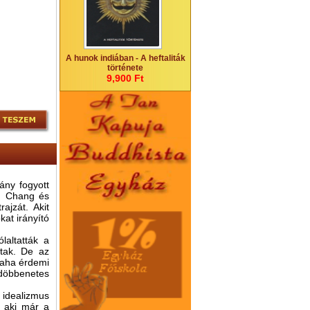
A hunok indiában - A heftaliták
története
9,900 Ft
dány fogyott
ng Chang és
ajzát. Akit
kat irányító
laltatták a
ztak. De az
alaha érdemi
 döbbenetes
m idealizmus
, aki már a