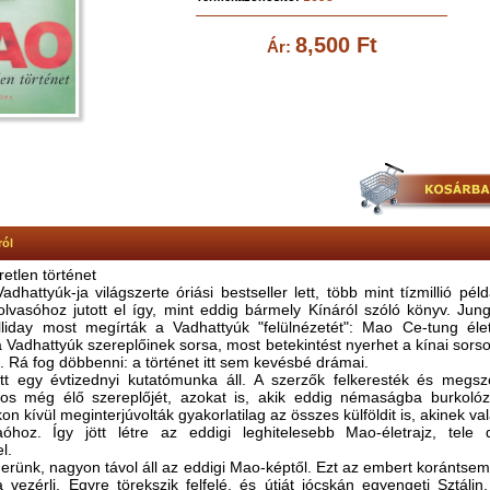
8,500 Ft
Ár:
ról
etlen történet
hattyúk-ja világszerte óriási bestseller lett, több mint tízmillió pél
olvasóhoz jutott el így, mint eddig bármely Kínáról szóló könyv. Ju
lliday most megírták a Vadhattyúk "felülnézetét": Mao Ce-tung életr
 Vadhattyúk szereplőinek sorsa, most betekintést nyerhet a kínai sorso
. Rá fog döbbenni: a történet itt sem kevésbé drámai.
t egy évtizednyi kutatómunka áll. A szerzők felkeresték és megszó
mos még élő szereplőjét, azokat is, akik eddig némaságba burkoló
akon kívül meginterjúvolták gyakorlatilag az összes külföldit is, akinek v
óhoz. Így jött létre az eddigi leghitelesebb Mao-életrajz, tele
l.
merünk, nagyon távol áll az eddigi Mao-képtől. Ezt az embert korántse
 vezérli. Egyre törekszik felfelé, és útját jócskán egyengeti Sztálin