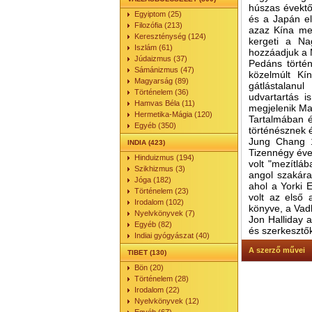
húszas évektő
Egyiptom (25)
és a Japán ell
Filozófia (213)
azaz Kína me
Kereszténység (124)
kergeti a Na
Iszlám (61)
hozzáadjuk a M
Júdaizmus (37)
Pedáns törté
Sámánizmus (47)
közelmúlt Kí
Magyarság (89)
gátlástalanu
Történelem (36)
udvartartás i
Hamvas Béla (11)
megjelenik Mao
Hermetika-Mágia (120)
Tartalmában é
Egyéb (350)
történésznek 
Jung Chang 1
INDIA (423)
Tizennégy éves
Hinduizmus (194)
volt "mezítlá
Szikhizmus (3)
angol szakára
Jóga (182)
ahol a Yorki 
Történelem (23)
volt az első 
Irodalom (102)
könyve, a Vad
Nyelvkönyvek (7)
Jon Halliday 
Egyéb (82)
és szerkesztők
Indiai gyógyászat (40)
A szerző művei
TIBET (130)
Bön (20)
Történelem (28)
Irodalom (22)
Nyelvkönyvek (12)