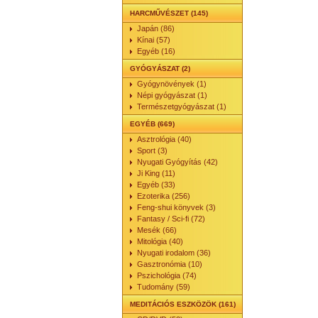
HARCMŰVÉSZET (145)
Japán (86)
Kínai (57)
Egyéb (16)
GYÓGYÁSZAT (2)
Gyógynövények (1)
Népi gyógyászat (1)
Természetgyógyászat (1)
EGYÉB (669)
Asztrológia (40)
Sport (3)
Nyugati Gyógyítás (42)
Ji King (11)
Egyéb (33)
Ezoterika (256)
Feng-shui könyvek (3)
Fantasy / Sci-fi (72)
Mesék (66)
Mitológia (40)
Nyugati irodalom (36)
Gasztronómia (10)
Pszichológia (74)
Tudomány (59)
MEDITÁCIÓS ESZKÖZÖK (161)