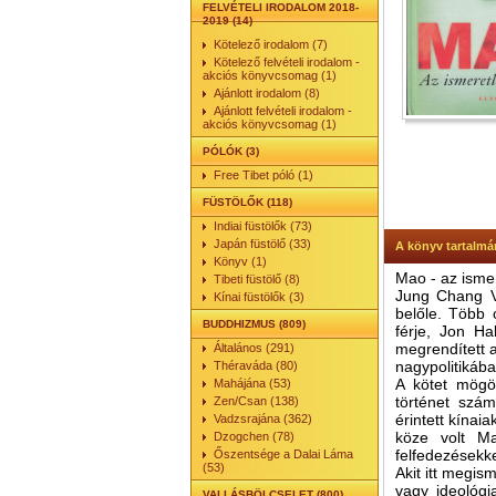
FELVÉTELI IRODALOM 2018-
2019 (14)
Kötelező irodalom (7)
Kötelező felvételi irodalom -
akciós könyvcsomag (1)
Ajánlott irodalom (8)
Ajánlott felvételi irodalom -
akciós könyvcsomag (1)
PÓLÓK (3)
Free Tibet póló (1)
FÜSTÖLŐK (118)
Indiai füstölők (73)
Japán füstölő (33)
A könyv tartalmá
Könyv (1)
Mao - az ismer
Tibeti füstölő (8)
Jung Chang Vad
Kínai füstölők (3)
belőle. Több 
BUDDHIZMUS (809)
férje, Jon Ha
megrendített a
Általános (291)
nagypolitikába
Théraváda (80)
A kötet mögöt
Mahájána (53)
történet szá
Zen/Csan (138)
érintett kínai
Vadzsrajána (362)
köze volt Ma
Dzogchen (78)
felfedezésekke
Őszentsége a Dalai Láma
(53)
Akit itt megis
vagy ideológia
VALLÁSBÖLCSELET (800)