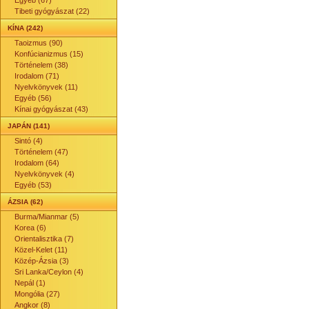
Egyéb (67)
Tibeti gyógyászat (22)
KÍNA (242)
Taoizmus (90)
Konfúcianizmus (15)
Történelem (38)
Irodalom (71)
Nyelvkönyvek (11)
Egyéb (56)
Kínai gyógyászat (43)
JAPÁN (141)
Sintó (4)
Történelem (47)
Irodalom (64)
Nyelvkönyvek (4)
Egyéb (53)
ÁZSIA (62)
Burma/Mianmar (5)
Korea (6)
Orientalisztika (7)
Közel-Kelet (11)
Közép-Ázsia (3)
Sri Lanka/Ceylon (4)
Nepál (1)
Mongólia (27)
Angkor (8)