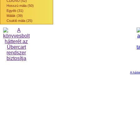
CD/DVD (52)
Hosszú mála (50)
Egyéb (31)
Málák (39)
Csukló mála (25)
A hátte