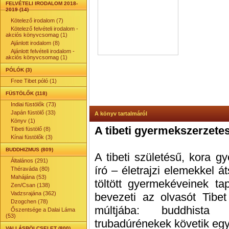
FELVÉTELI IRODALOM 2018-
2019 (14)
Kötelező irodalom (7)
Kötelező felvételi irodalom -
akciós könyvcsomag (1)
Ajánlott irodalom (8)
Ajánlott felvételi irodalom -
akciós könyvcsomag (1)
PÓLÓK (3)
Free Tibet póló (1)
FÜSTÖLŐK (118)
Indiai füstölők (73)
Japán füstölő (33)
A könyv tartalmáról
Könyv (1)
A tibeti gyermekszerzete
Tibeti füstölő (8)
Kínai füstölők (3)
BUDDHIZMUS (809)
A tibeti születésű, kora 
Általános (291)
író – életrajzi elemekkel á
Théraváda (80)
Mahájána (53)
töltött gyermekéveinek ta
Zen/Csan (138)
Vadzsrajána (362)
bevezeti az olvasót Tibet
Dzogchen (78)
múltjába: buddhista 
Őszentsége a Dalai Láma
(53)
trubadúrénekek követik eg
VALLÁSBÖLCSELET (800)