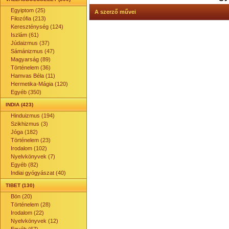
Egyiptom (25)
A szerző művei
Filozófia (213)
Kereszténység (124)
Iszlám (61)
Júdaizmus (37)
Sámánizmus (47)
Magyarság (89)
Történelem (36)
Hamvas Béla (11)
Hermetika-Mágia (120)
Egyéb (350)
INDIA (423)
Hinduizmus (194)
Szikhizmus (3)
Jóga (182)
Történelem (23)
Irodalom (102)
Nyelvkönyvek (7)
Egyéb (82)
Indiai gyógyászat (40)
TIBET (130)
Bön (20)
Történelem (28)
Irodalom (22)
Nyelvkönyvek (12)