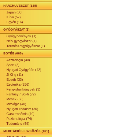
HARCMŰVÉSZET (145)
Japán (86)
Kínai (57)
Egyéb (16)
GYÓGYÁSZAT (2)
Gyógynövények (1)
Népi gyógyászat (1)
Természetgyógyászat (1)
EGYÉB (669)
Asztrológia (40)
Sport (3)
Nyugati Gyógyítás (42)
Ji King (11)
Egyéb (33)
Ezoterika (256)
Feng-shui könyvek (3)
Fantasy / Sci-fi (72)
Mesék (66)
Mitológia (40)
Nyugati irodalom (36)
Gasztronómia (10)
Pszichológia (74)
Tudomány (59)
MEDITÁCIÓS ESZKÖZÖK (161)