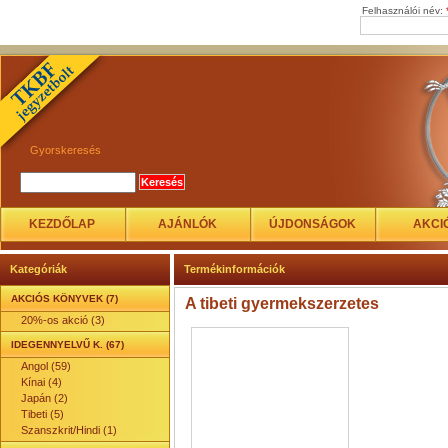
Felhasználói név:
Gyorskeresés
KEZDŐLAP
AJÁNLÓK
ÚJDONSÁGOK
AKCI
Kategóriák
Termékinformációk
AKCIÓS KÖNYVEK (7)
A tibeti gyermekszerzetes
20%-os akció (3)
IDEGENNYELVŰ K. (67)
Angol (59)
Kínai (4)
Japán (2)
Tibeti (5)
Szanszkrit/Hindi (1)