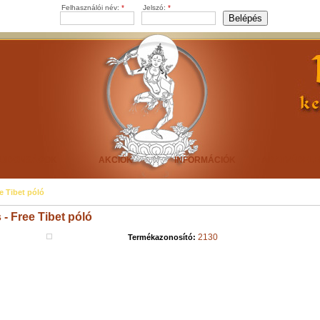
Felhasználói név:
*
Jelszó:
*
ÚJDONSÁGOK
AKCIÓK
INFORMÁCIÓK
ADATVÉDEL
e Tibet póló
 - Free Tibet póló
2130
Termékazonosító: