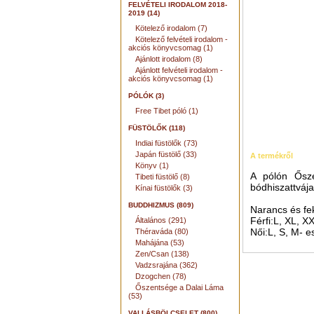
FELVÉTELI IRODALOM 2018-
2019 (14)
Kötelező irodalom (7)
Kötelező felvételi irodalom -
akciós könyvcsomag (1)
Ajánlott irodalom (8)
Ajánlott felvételi irodalom -
akciós könyvcsomag (1)
PÓLÓK (3)
Free Tibet póló (1)
FÜSTÖLŐK (118)
Indiai füstölők (73)
Japán füstölő (33)
A termékről
Könyv (1)
A pólón Ősze
Tibeti füstölő (8)
bódhiszattváj
Kínai füstölők (3)
BUDDHIZMUS (809)
Narancs és fe
Férfi:L, XL, X
Általános (291)
Női:L, S, M- 
Théraváda (80)
Mahájána (53)
Zen/Csan (138)
Vadzsrajána (362)
Dzogchen (78)
Őszentsége a Dalai Láma
(53)
VALLÁSBÖLCSELET (800)