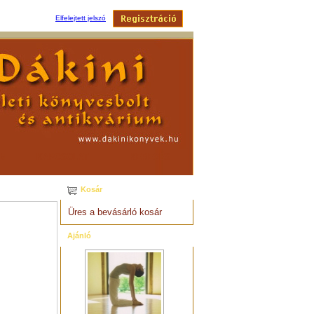
Elfelejtett jelszó
EM
KAPCSOLAT
KERESÉS
Kosár
Üres a bevásárló kosár
Ajánló