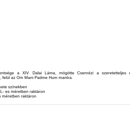
ntsége a XIV. Dalai Láma, mögötte Csenrézi a szeretetteljes e
a, felül az Om Mani Padme Hum mantra.
kete színekben
XL- es méretben raktáron
es méretben raktáron