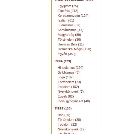
Egyiptom (25)
Filozófia (213)
Kereszténység (124)
Iszlám (61)
Júdaizmus (37)
Sámánizmus (47)
Magyarság (89)
Történelem (36)
Hamvas Béla (11)
Hermetika-Mágia (120)
Egyéb (350)
INDIA (423)
Hinduizmus (194)
Szikhizmus (3)
Jóga (182)
Történelem (23)
Irodalom (102)
Nyelvkönyvek (7)
Egyéb (82)
Indiai gyógyászat (40)
TIBET (130)
Bön (20)
Történelem (28)
Irodalom (22)
Nyelvkönyvek (12)