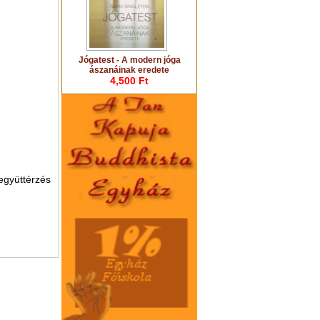
Jógatest - A modern jóga
ászanáinak eredete
4,500 Ft
gyüttérzés