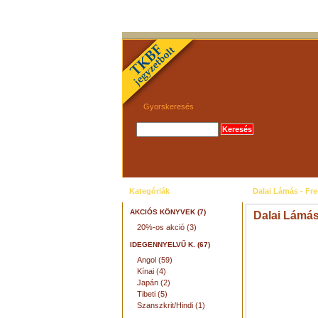
Gyorskeresés
KEZDŐLAP
AJÁNLÓK
Kategóriák
Dalai Lámás - Fre
AKCIÓS KÖNYVEK (7)
Dalai Lámás
20%-os akció (3)
IDEGENNYELVŰ K. (67)
Angol (59)
Kínai (4)
Japán (2)
Tibeti (5)
Szanszkrit/Hindi (1)