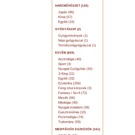
HARCMŰVÉSZET (145)
Japán (86)
Kínai (57)
Egyéb (16)
GYÓGYÁSZAT (2)
Gyógynövények (1)
Népi gyógyászat (1)
Természetgyógyászat (1)
EGYÉB (669)
Asztrológia (40)
Sport (3)
Nyugati Gyógyítás (42)
Ji King (11)
Egyéb (33)
Ezoterika (256)
Feng-shui könyvek (3)
Fantasy / Sci-fi (72)
Mesék (66)
Mitológia (40)
Nyugati irodalom (36)
Gasztronómia (10)
Pszichológia (74)
Tudomány (59)
MEDITÁCIÓS ESZKÖZÖK (161)