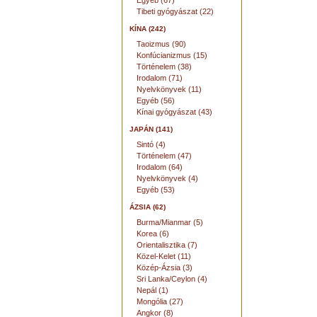
Egyéb (67)
Tibeti gyógyászat (22)
KÍNA (242)
Taoizmus (90)
Konfúcianizmus (15)
Történelem (38)
Irodalom (71)
Nyelvkönyvek (11)
Egyéb (56)
Kínai gyógyászat (43)
JAPÁN (141)
Sintó (4)
Történelem (47)
Irodalom (64)
Nyelvkönyvek (4)
Egyéb (53)
ÁZSIA (62)
Burma/Mianmar (5)
Korea (6)
Orientalisztika (7)
Közel-Kelet (11)
Közép-Ázsia (3)
Sri Lanka/Ceylon (4)
Nepál (1)
Mongólia (27)
Angkor (8)