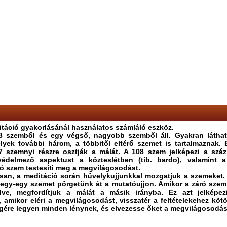
itáció gyakorlásánál használatos számláló eszköz.
08 szemből és egy végső, nagyobb szemből áll. Gyakran látha
lyek további három, a többitől eltérő szemet is tartalmaznak. 
 szemnyi részre osztják a málát. A 108 szem jelképezi a szá
védelmező aspektust a közteslétben (tib. bardo), valamint a
ró szem testesíti meg a megvilágosodást.
n, a meditáció során hüvelykujjunkkal mozgatjuk a szemeket.
egy-egy szemet pörgetünk át a mutatóujjon. Amikor a záró szem
dve, megfordítjuk a málát a másik irányba. Ez azt jelképe
 amikor eléri a megvilágosodást, visszatér a feltételekehez kötö
gére legyen minden lénynek, és elvezesse őket a megvilágosodá