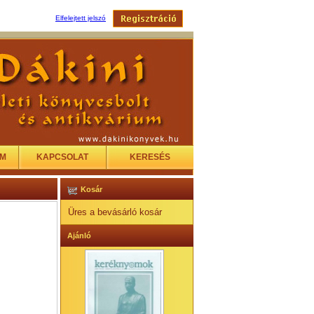
Elfelejtett jelszó
EM
KAPCSOLAT
KERESÉS
Kosár
Üres a bevásárló kosár
Ajánló