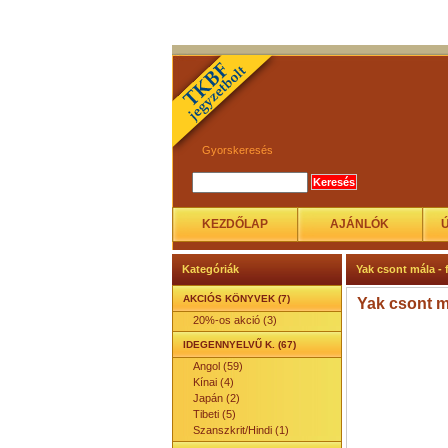
Gyorskeresés
KEZDŐLAP
AJÁNLÓK
Kategóriák
Yak csont mála - 
AKCIÓS KÖNYVEK (7)
Yak csont má
20%-os akció (3)
IDEGENNYELVŰ K. (67)
Angol (59)
Kínai (4)
Japán (2)
Tibeti (5)
Szanszkrit/Hindi (1)