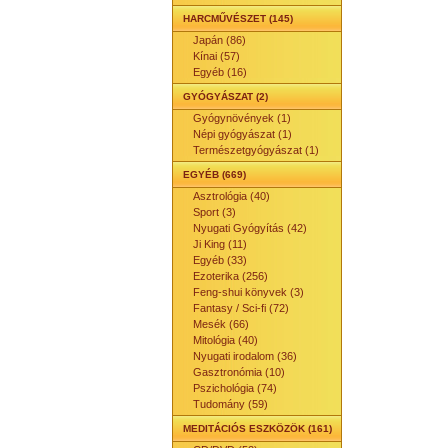
HARCMŰVÉSZET (145)
Japán (86)
Kínai (57)
Egyéb (16)
GYÓGYÁSZAT (2)
Gyógynövények (1)
Népi gyógyászat (1)
Természetgyógyászat (1)
EGYÉB (669)
Asztrológia (40)
Sport (3)
Nyugati Gyógyítás (42)
Ji King (11)
Egyéb (33)
Ezoterika (256)
Feng-shui könyvek (3)
Fantasy / Sci-fi (72)
Mesék (66)
Mitológia (40)
Nyugati irodalom (36)
Gasztronómia (10)
Pszichológia (74)
Tudomány (59)
MEDITÁCIÓS ESZKÖZÖK (161)