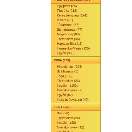
Egyiptom (25)
Filozófia (213)
Kereszténység (124)
Iszlám (61)
Júdaizmus (37)
Sámánizmus (47)
Magyarság (89)
Történelem (36)
Hamvas Béla (11)
Hermetika-Mágia (120)
Egyéb (350)
INDIA (423)
Hinduizmus (194)
Szikhizmus (3)
Jóga (182)
Történelem (23)
Irodalom (102)
Nyelvkönyvek (7)
Egyéb (82)
Indiai gyógyászat (40)
TIBET (130)
Bön (20)
Történelem (28)
Irodalom (22)
Nyelvkönyvek (12)