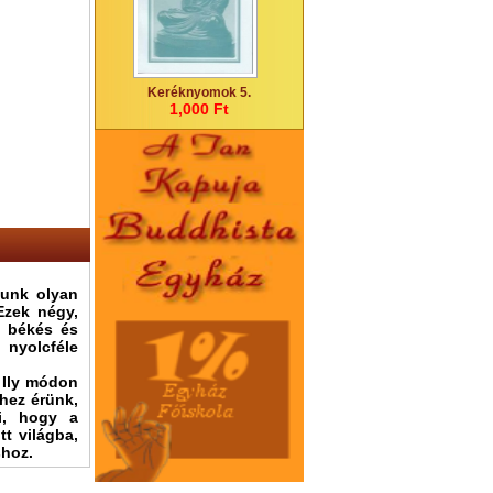
Keréknyomok 5.
1,000 Ft
tunk olyan
Ezek négy,
z békés és
 nyolcféle
 Ily módon
hez érünk,
zi, hogy a
tt világba,
shoz.