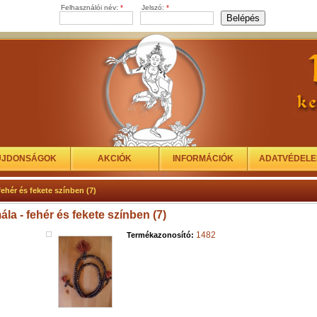
Felhasználói név:
*
Jelszó:
*
ÚJDONSÁGOK
AKCIÓK
INFORMÁCIÓK
ADATVÉDEL
fehér és fekete színben (7)
la - fehér és fekete színben (7)
1482
Termékazonosító: