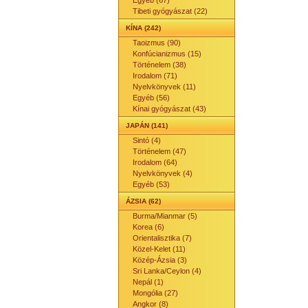
Egyéb (67)
Tibeti gyógyászat (22)
KÍNA (242)
Taoizmus (90)
Konfúcianizmus (15)
Történelem (38)
Irodalom (71)
Nyelvkönyvek (11)
Egyéb (56)
Kínai gyógyászat (43)
JAPÁN (141)
Sintó (4)
Történelem (47)
Irodalom (64)
Nyelvkönyvek (4)
Egyéb (53)
ÁZSIA (62)
Burma/Mianmar (5)
Korea (6)
Orientalisztika (7)
Közel-Kelet (11)
Közép-Ázsia (3)
Sri Lanka/Ceylon (4)
Nepál (1)
Mongólia (27)
Angkor (8)