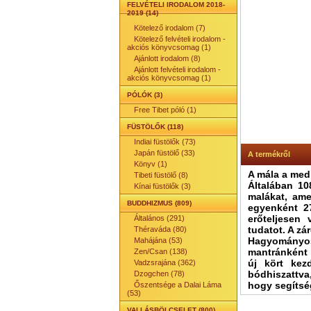
FELVÉTELI IRODALOM 2018-
2019 (14)
Kötelező irodalom (7)
Kötelező felvételi irodalom -
akciós könyvcsomag (1)
Ajánlott irodalom (8)
Ajánlott felvételi irodalom -
akciós könyvcsomag (1)
PÓLÓK (3)
Free Tibet póló (1)
FÜSTÖLŐK (118)
Indiai füstölők (73)
Japán füstölő (33)
A termékről
Könyv (1)
A mála a med
Tibeti füstölő (8)
Általában 1
Kínai füstölők (3)
malákat, ame
BUDDHIZMUS (809)
egyenként 27
erőteljesen 
Általános (291)
tudatot. A zá
Théraváda (80)
Hagyományosa
Mahájána (53)
mantránként 
Zen/Csan (138)
új kört kez
Vadzsrajána (362)
bódhiszattva,
Dzogchen (78)
hogy segítsé
Őszentsége a Dalai Láma
(53)
VALLÁSBÖLCSELET (800)