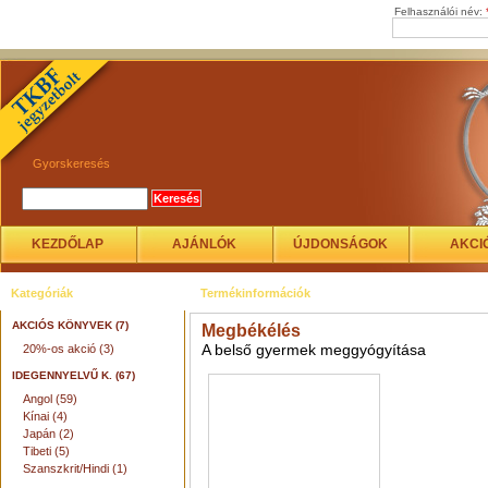
Felhasználói név:
Gyorskeresés
KEZDŐLAP
AJÁNLÓK
ÚJDONSÁGOK
AKCI
Kategóriák
Termékinformációk
AKCIÓS KÖNYVEK (7)
Megbékélés
A belső gyermek meggyógyítása
20%-os akció (3)
IDEGENNYELVŰ K. (67)
Angol (59)
Kínai (4)
Japán (2)
Tibeti (5)
Szanszkrit/Hindi (1)