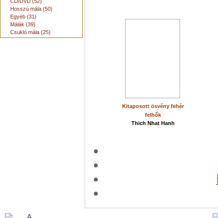
CD/DVD (52)
Hosszú mála (50)
Egyéb (31)
Málák (39)
Csukló mála (25)
Kitaposott ösvény fehér
felhők
Thich Nhat Hanh