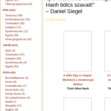
Egyéb (67)
Hanh bölcs szavait!”
Tibeti gyógyászat (22)
– Daniel Siegel
KÍNA (242)
Taoizmus (90)
Konfúcianizmus (15)
A szerző művei
Történelem (38)
Irodalom (71)
Nyelvkönyvek (11)
Egyéb (56)
Kínai gyógyászat (43)
JAPÁN (141)
Sintó (4)
Történelem (47)
Irodalom (64)
Nyelvkönyvek (4)
Egyéb (53)
ÁZSIA (62)
A béke légy te magad -
A 
Burma/Mianmar (5)
Meditáció a mindennapi
m
Korea (6)
életben
Orientalisztika (7)
Thich Nhat Hanh
Th
Közel-Kelet (11)
Közép-Ázsia (3)
Sri Lanka/Ceylon (4)
Nepál (1)
Mongólia (27)
Angkor (8)