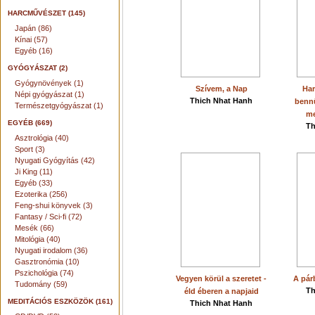
HARCMŰVÉSZET (145)
Japán (86)
Kínai (57)
Egyéb (16)
GYÓGYÁSZAT (2)
Gyógynövények (1)
Szívem, a Nap
Har
Népi gyógyászat (1)
Thich Nhat Hanh
benn
Természetgyógyászat (1)
me
EGYÉB (669)
Th
Asztrológia (40)
Sport (3)
Nyugati Gyógyítás (42)
Ji King (11)
Egyéb (33)
Ezoterika (256)
Feng-shui könyvek (3)
Fantasy / Sci-fi (72)
Mesék (66)
Mitológia (40)
Nyugati irodalom (36)
Gasztronómia (10)
Pszichológia (74)
Vegyen körül a szeretet -
A pár
Tudomány (59)
Th
éld éberen a napjaid
MEDITÁCIÓS ESZKÖZÖK (161)
Thich Nhat Hanh