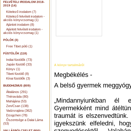
FELVÉTELI IRODALOM 2018-
2019 (14)
Kötelező irodalom (7)
Kötelező felvételi irodalom -
akciós könyvcsomag (1)
Ajánlott irodalom (8)
Ajánlott felvételi irodalom -
akciós könyvcsomag (1)
PÓLÓK (3)
Free Tibet póló (1)
FÜSTÖLŐK (118)
Indiai füstölők (73)
Japán füstölő (33)
A könyv tartalmáról
Könyv (1)
Megbékélés -
Tibeti füstölő (8)
Kínai füstölők (3)
A belső gyermek meggyógy
BUDDHIZMUS (809)
Általános (291)
Théraváda (80)
„Mindannyiunkban él e
Mahájána (53)
Zen/Csan (138)
Gyermekként mind átéltün
Vadzsrajána (362)
traumát is elszenvedtünk.
Dzogchen (78)
Őszentsége a Dalai Láma
igyekszünk elfeledni, ho
(53)
szenvedésektől. Valah
VALLÁSBÖLCSELET (800)