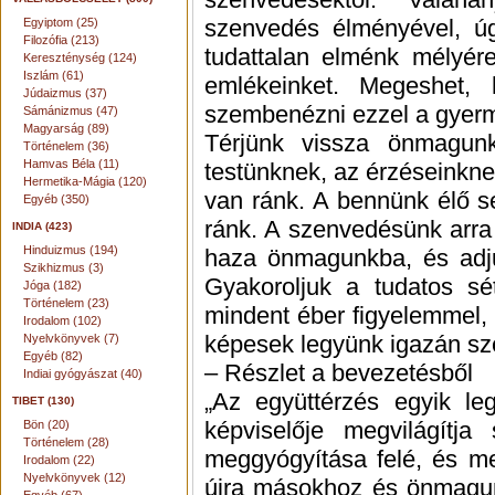
szenvedés élményével, úg
Egyiptom (25)
Filozófia (213)
tudattalan elménk mélyér
Kereszténység (124)
Iszlám (61)
emlékeinket. Megeshet
Júdaizmus (37)
szembenézni ezzel a gyerm
Sámánizmus (47)
Magyarság (89)
Térjünk vissza önmagun
Történelem (36)
Hamvas Béla (11)
testünknek, az érzéseinkn
Hermetika-Mágia (120)
van ránk. A bennünk élő s
Egyéb (350)
ránk. A szenvedésünk arra 
INDIA (423)
Hinduizmus (194)
haza önmagunkba, és adj
Szikhizmus (3)
Gyakoroljuk a tudatos sé
Jóga (182)
Történelem (23)
mindent éber figyelemmel,
Irodalom (102)
képesek legyünk igazán sze
Nyelvkönyvek (7)
Egyéb (82)
– Részlet a bevezetésből
Indiai gyógyászat (40)
„Az együttérzés egyik leg
TIBET (130)
képviselője megvilágítja
Bön (20)
Történelem (28)
meggyógyítása felé, és m
Irodalom (22)
Nyelvkönyvek (12)
újra másokhoz és önmagu