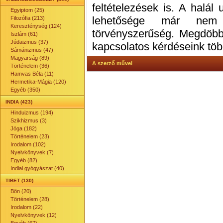
feltételezések is. A halál u
Egyiptom (25)
lehetősége már nem 
Filozófia (213)
Kereszténység (124)
törvényszerűség. Megdöbbe
Iszlám (61)
Júdaizmus (37)
kapcsolatos kérdéseink töb
Sámánizmus (47)
Magyarság (89)
A szerző művei
Történelem (36)
Hamvas Béla (11)
Hermetika-Mágia (120)
Egyéb (350)
INDIA (423)
Hinduizmus (194)
Szikhizmus (3)
Jóga (182)
Történelem (23)
Irodalom (102)
Nyelvkönyvek (7)
Egyéb (82)
Indiai gyógyászat (40)
TIBET (130)
Bön (20)
Történelem (28)
Irodalom (22)
Nyelvkönyvek (12)