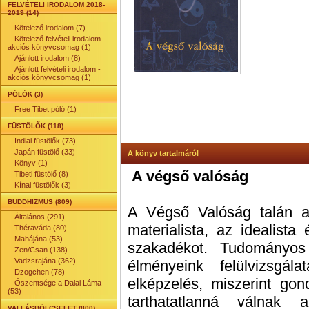
FELVÉTELI IRODALOM 2018-
2019 (14)
Kötelező irodalom (7)
Kötelező felvételi irodalom -
akciós könyvcsomag (1)
Ajánlott irodalom (8)
Ajánlott felvételi irodalom -
akciós könyvcsomag (1)
PÓLÓK (3)
Free Tibet póló (1)
FÜSTÖLŐK (118)
Indiai füstölők (73)
Japán füstölő (33)
A könyv tartalmáról
Könyv (1)
A végső valóság
Tibeti füstölő (8)
Kínai füstölők (3)
BUDDHIZMUS (809)
A Végső Valóság talán a
Általános (291)
materialista, az idealista
Théraváda (80)
Mahájána (53)
szakadékot. Tudományos
Zen/Csan (138)
Vadzsrajána (362)
élményeink felülvizsgál
Dzogchen (78)
elképzelés, miszerint gon
Őszentsége a Dalai Láma
(53)
tarthatatlanná válnak a
VALLÁSBÖLCSELET (800)