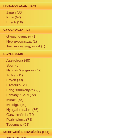
HARCMŰVÉSZET (145)
Japán (86)
Kínai (57)
Egyéb (16)
GYÓGYÁSZAT (2)
Gyógynövények (1)
Népi gyógyászat (1)
Természetgyógyászat (1)
EGYÉB (669)
Asztrológia (40)
Sport (3)
Nyugati Gyógyítás (42)
Ji King (11)
Egyéb (33)
Ezoterika (256)
Feng-shui könyvek (3)
Fantasy / Sci-fi (72)
Mesék (66)
Mitológia (40)
Nyugati irodalom (36)
Gasztronómia (10)
Pszichológia (74)
Tudomány (59)
MEDITÁCIÓS ESZKÖZÖK (161)