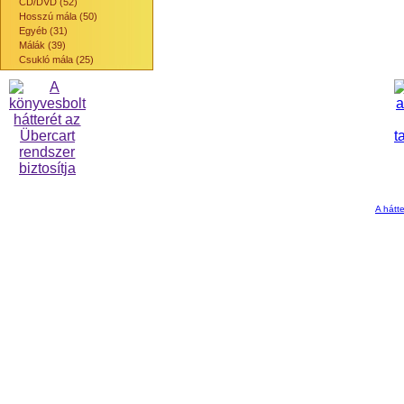
CD/DVD (52)
Hosszú mála (50)
Egyéb (31)
Málák (39)
Csukló mála (25)
A hátte