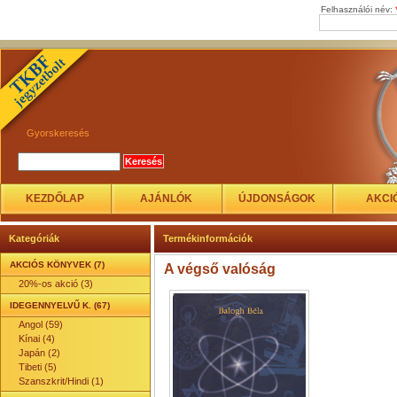
Felhasználói név:
Gyorskeresés
KEZDŐLAP
AJÁNLÓK
ÚJDONSÁGOK
AKCI
Kategóriák
Termékinformációk
AKCIÓS KÖNYVEK (7)
A végső valóság
20%-os akció (3)
IDEGENNYELVŰ K. (67)
Angol (59)
Kínai (4)
Japán (2)
Tibeti (5)
Szanszkrit/Hindi (1)