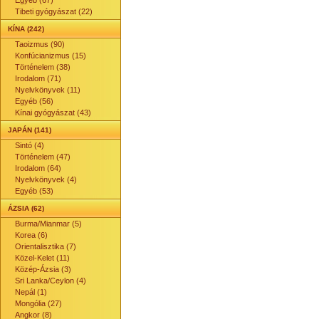
Egyéb (67)
Tibeti gyógyászat (22)
KÍNA (242)
Taoizmus (90)
Konfúcianizmus (15)
Történelem (38)
Irodalom (71)
Nyelvkönyvek (11)
Egyéb (56)
Kínai gyógyászat (43)
JAPÁN (141)
Sintó (4)
Történelem (47)
Irodalom (64)
Nyelvkönyvek (4)
Egyéb (53)
ÁZSIA (62)
Burma/Mianmar (5)
Korea (6)
Orientalisztika (7)
Közel-Kelet (11)
Közép-Ázsia (3)
Sri Lanka/Ceylon (4)
Nepál (1)
Mongólia (27)
Angkor (8)