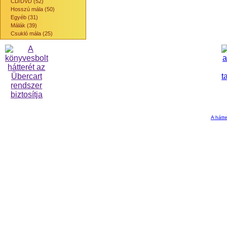
CD/DVD (52)
Hosszú mála (50)
Egyéb (31)
Málák (39)
Csukló mála (25)
A hátte