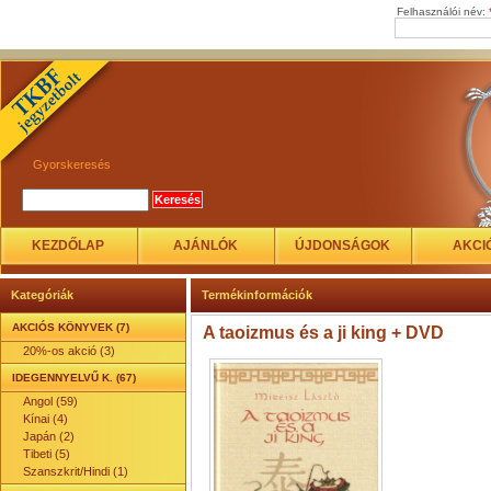
Felhasználói név:
Gyorskeresés
KEZDŐLAP
AJÁNLÓK
ÚJDONSÁGOK
AKCI
Kategóriák
Termékinformációk
AKCIÓS KÖNYVEK (7)
A taoizmus és a ji king + DVD
20%-os akció (3)
IDEGENNYELVŰ K. (67)
Angol (59)
Kínai (4)
Japán (2)
Tibeti (5)
Szanszkrit/Hindi (1)