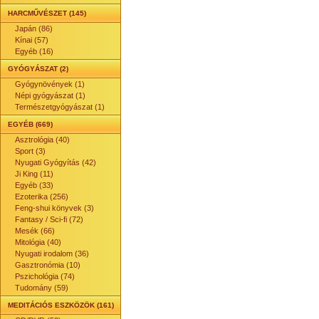
HARCMŰVÉSZET (145)
Japán (86)
Kínai (57)
Egyéb (16)
GYÓGYÁSZAT (2)
Gyógynövények (1)
Népi gyógyászat (1)
Természetgyógyászat (1)
EGYÉB (669)
Asztrológia (40)
Sport (3)
Nyugati Gyógyítás (42)
Ji King (11)
Egyéb (33)
Ezoterika (256)
Feng-shui könyvek (3)
Fantasy / Sci-fi (72)
Mesék (66)
Mitológia (40)
Nyugati irodalom (36)
Gasztronómia (10)
Pszichológia (74)
Tudomány (59)
MEDITÁCIÓS ESZKÖZÖK (161)