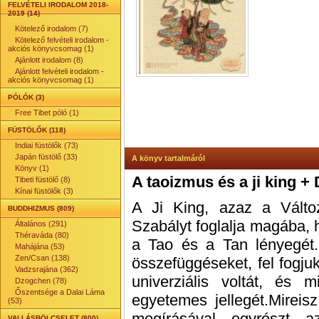
FELVÉTELI IRODALOM 2018-
2019 (14)
Kötelező irodalom (7)
Kötelező felvételi irodalom -
akciós könyvcsomag (1)
Ajánlott irodalom (8)
Ajánlott felvételi irodalom -
akciós könyvcsomag (1)
PÓLÓK (3)
Free Tibet póló (1)
FÜSTÖLŐK (118)
Indiai füstölők (73)
Japán füstölő (33)
A könyv tartalmáról
Könyv (1)
A taoizmus és a ji king +
Tibeti füstölő (8)
Kínai füstölők (3)
A Ji King, azaz a Vál
BUDDHIZMUS (809)
Szabályt foglalja magába, h
Általános (291)
Théraváda (80)
a Tao és a Tan lényegét.
Mahájána (53)
Zen/Csan (138)
összefüggéseket, fel fogju
Vadzsrajána (362)
univerziális voltát, és 
Dzogchen (78)
Őszentsége a Dalai Láma
egyetemes jellegét.Mireis
(53)
megírásával egyrészt 
VALLÁSBÖLCSELET (800)