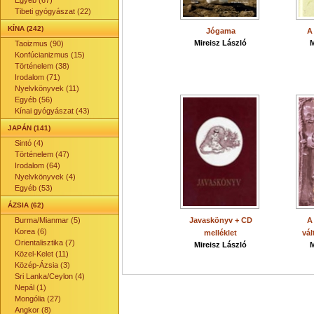
Egyéb (67)
Tibeti gyógyászat (22)
KÍNA (242)
Jógama
A
Mireisz László
M
Taoizmus (90)
Konfúcianizmus (15)
Történelem (38)
Irodalom (71)
Nyelvkönyvek (11)
Egyéb (56)
Kínai gyógyászat (43)
JAPÁN (141)
Sintó (4)
Történelem (47)
Irodalom (64)
Nyelvkönyvek (4)
Egyéb (53)
ÁZSIA (62)
Burma/Mianmar (5)
Javaskönyv + CD
A
Korea (6)
melléklet
vá
Orientalisztika (7)
Mireisz László
M
Közel-Kelet (11)
Közép-Ázsia (3)
Sri Lanka/Ceylon (4)
Nepál (1)
Mongólia (27)
Angkor (8)