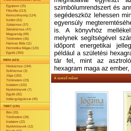
szimbólumrendszert és ann
Egyiptom (25)
Filozófia (213)
segédeszköz lehessen min
Kereszténység (124)
Iszlám (61)
egyensúly megteremtéséhe
Júdaizmus (37)
is. A könyvhöz melléke
Sámánizmus (47)
Magyarság (89)
melynek segítségével szám
Történelem (36)
Hamvas Béla (11)
időpont energetikai jell
Hermetika-Mágia (120)
például a születési hexag
Egyéb (350)
tár fel, mint az asztroló
INDIA (423)
Hinduizmus (194)
hexagram maga az ember, cs
Szikhizmus (3)
Jóga (182)
A szerző művei
Történelem (23)
Irodalom (102)
Nyelvkönyvek (7)
Egyéb (82)
Indiai gyógyászat (40)
TIBET (130)
Bön (20)
Történelem (28)
Irodalom (22)
Nyelvkönyvek (12)