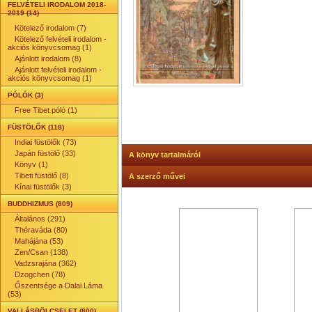
FELVÉTELI IRODALOM 2018-
2019 (14)
Kötelező irodalom (7)
Kötelező felvételi irodalom -
akciós könyvcsomag (1)
Ajánlott irodalom (8)
Ajánlott felvételi irodalom -
akciós könyvcsomag (1)
PÓLÓK (3)
Free Tibet póló (1)
FÜSTÖLŐK (118)
Indiai füstölők (73)
Japán füstölő (33)
A könyv tartalmáról
Könyv (1)
Tibeti füstölő (8)
A szerző művei
Kínai füstölők (3)
BUDDHIZMUS (809)
Általános (291)
Théraváda (80)
Mahájána (53)
Zen/Csan (138)
Vadzsrajána (362)
Dzogchen (78)
Őszentsége a Dalai Láma
(53)
VALLÁSBÖLCSELET (800)