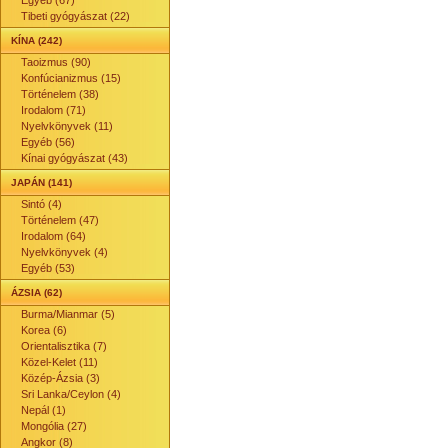
Egyéb (67)
Tibeti gyógyászat (22)
KÍNA (242)
Taoizmus (90)
Konfúcianizmus (15)
Történelem (38)
Irodalom (71)
Nyelvkönyvek (11)
Egyéb (56)
Kínai gyógyászat (43)
JAPÁN (141)
Sintó (4)
Történelem (47)
Irodalom (64)
Nyelvkönyvek (4)
Egyéb (53)
ÁZSIA (62)
Burma/Mianmar (5)
Korea (6)
Orientalisztika (7)
Közel-Kelet (11)
Közép-Ázsia (3)
Sri Lanka/Ceylon (4)
Nepál (1)
Mongólia (27)
Angkor (8)