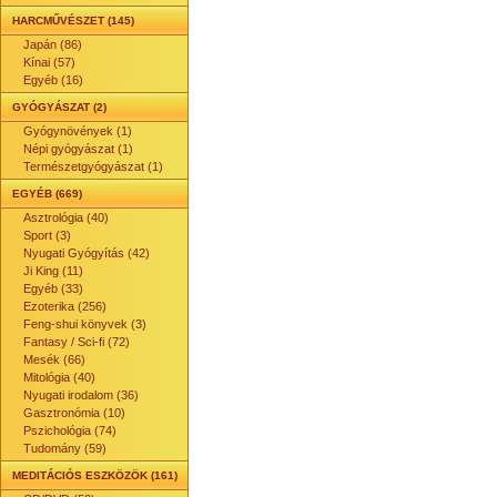
HARCMŰVÉSZET (145)
Japán (86)
Kínai (57)
Egyéb (16)
GYÓGYÁSZAT (2)
Gyógynövények (1)
Népi gyógyászat (1)
Természetgyógyászat (1)
EGYÉB (669)
Asztrológia (40)
Sport (3)
Nyugati Gyógyítás (42)
Ji King (11)
Egyéb (33)
Ezoterika (256)
Feng-shui könyvek (3)
Fantasy / Sci-fi (72)
Mesék (66)
Mitológia (40)
Nyugati irodalom (36)
Gasztronómia (10)
Pszichológia (74)
Tudomány (59)
MEDITÁCIÓS ESZKÖZÖK (161)