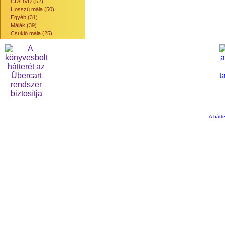
CD/DVD (52)
Hosszú mála (50)
Egyéb (31)
Málák (39)
Csukló mála (25)
A hátte