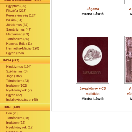
Egyiptom (25)
Jógama
A
Filozófia (213)
Mireisz László
M
Kereszténység (124)
Iszlám (61)
Júdaizmus (37)
Sámánizmus (47)
Magyarság (89)
Történelem (36)
Hamvas Béla (11)
Hermetika-Mágia (120)
Egyéb (350)
INDIA (423)
Hinduizmus (194)
Szikhizmus (3)
Jóga (182)
Történelem (23)
Irodalom (102)
Javaskönyv + CD
A
Nyelvkönyvek (7)
melléklet
vá
Egyéb (82)
Mireisz László
M
Indiai gyógyászat (40)
TIBET (130)
Bön (20)
Történelem (28)
Irodalom (22)
Nyelvkönyvek (12)