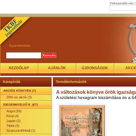
Felhasználói név:
Gyorskeresés
KEZDŐLAP
AJÁNLÓK
ÚJDONSÁGOK
AKCI
Kategóriák
Termékinformációk
AKCIÓS KÖNYVEK (7)
A változások könyve örök igazság
A születési hexagram kiszámítása és a 64 
20%-os akció (3)
IDEGENNYELVŰ K. (67)
Angol (59)
Kínai (4)
Japán (2)
Tibeti (5)
Szanszkrit/Hindi (1)