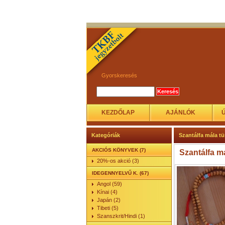
Gyorskeresés
KEZDŐLAP
AJÁNLÓK
Kategóriák
Szantálfa mála tür
AKCIÓS KÖNYVEK (7)
Szantálfa má
20%-os akció (3)
IDEGENNYELVŰ K. (67)
Angol (59)
Kínai (4)
Japán (2)
Tibeti (5)
Szanszkrit/Hindi (1)