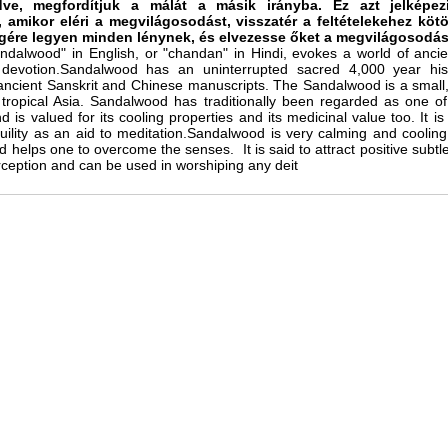
dve, megfordítjuk a málát a másik irányba. Ez azt jelképe
 amikor eléri a megvilágosodást, visszatér a feltételekehez kötö
gére legyen minden lénynek, és elvezesse őket a megvilágosodá
ndalwood" in English, or "chandan" in Hindi, evokes a world of ancie
d devotion.Sandalwood has an uninterrupted sacred 4,000 year his
ancient Sanskrit and Chinese manuscripts. The Sandalwood is a small
o tropical Asia. Sandalwood has traditionally been regarded as one of
 is valued for its cooling properties and its medicinal value too. It is
ility as an aid to meditation.Sandalwood is very calming and cooling,
d helps one to overcome the senses. It is said to attract positive subtle
rception and can be used in worshiping any deit