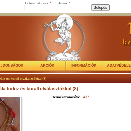
Felhasználói név:
*
Jelszó:
*
ÚJDONSÁGOK
AKCIÓK
INFORMÁCIÓK
ADATVÉDEL
kiz és korall elválasztókkal (8)
la türkiz és korall elválasztókkal (8)
1437
Termékazonosító: