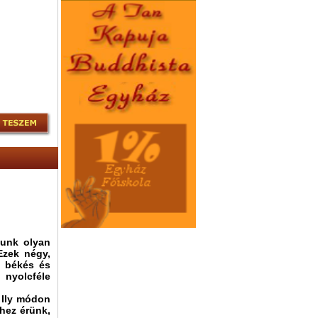
tunk olyan
Ezek négy,
z békés és
 nyolcféle
 Ily módon
hez érünk,