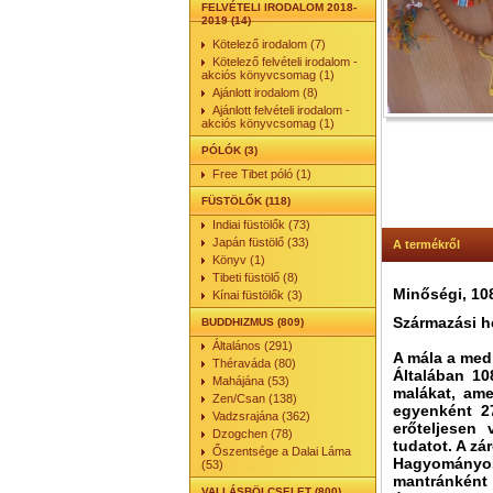
FELVÉTELI IRODALOM 2018-
2019 (14)
Kötelező irodalom (7)
Kötelező felvételi irodalom -
akciós könyvcsomag (1)
Ajánlott irodalom (8)
Ajánlott felvételi irodalom -
akciós könyvcsomag (1)
PÓLÓK (3)
Free Tibet póló (1)
FÜSTÖLŐK (118)
Indiai füstölők (73)
Japán füstölő (33)
A termékről
Könyv (1)
Tibeti füstölő (8)
Minőségi, 108
Kínai füstölők (3)
Származási h
BUDDHIZMUS (809)
Általános (291)
A mála a med
Théraváda (80)
Általában 1
Mahájána (53)
malákat, ame
Zen/Csan (138)
egyenként 27
Vadzsrajána (362)
erőteljesen 
Dzogchen (78)
tudatot. A zá
Őszentsége a Dalai Láma
Hagyományosa
(53)
mantránként 
VALLÁSBÖLCSELET (800)