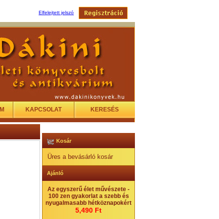
Elfelejtett jelszó
EM
KAPCSOLAT
KERESÉS
Kosár
Üres a bevásárló kosár
Ajánló
Az egyszerű élet művészete -
100 zen gyakorlat a szebb és
nyugalmasabb hétköznapokért
5,490 Ft