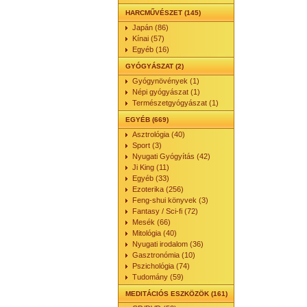
HARCMŰVÉSZET (145)
Japán (86)
Kínai (57)
Egyéb (16)
GYÓGYÁSZAT (2)
Gyógynövények (1)
Népi gyógyászat (1)
Természetgyógyászat (1)
EGYÉB (669)
Asztrológia (40)
Sport (3)
Nyugati Gyógyítás (42)
Ji King (11)
Egyéb (33)
Ezoterika (256)
Feng-shui könyvek (3)
Fantasy / Sci-fi (72)
Mesék (66)
Mitológia (40)
Nyugati irodalom (36)
Gasztronómia (10)
Pszichológia (74)
Tudomány (59)
MEDITÁCIÓS ESZKÖZÖK (161)