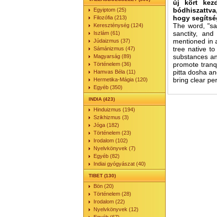
új kört kez
bódhiszattva,
Egyiptom (25)
hogy segítsé
Filozófia (213)
The word, "sa
Kereszténység (124)
sanctity, an
Iszlám (61)
mentioned in 
Júdaizmus (37)
tree native t
Sámánizmus (47)
substances and
Magyarság (89)
promote tranqu
Történelem (36)
pitta dosha an
Hamvas Béla (11)
bring clear pe
Hermetika-Mágia (120)
Egyéb (350)
INDIA (423)
Hinduizmus (194)
Szikhizmus (3)
Jóga (182)
Történelem (23)
Irodalom (102)
Nyelvkönyvek (7)
Egyéb (82)
Indiai gyógyászat (40)
TIBET (130)
Bön (20)
Történelem (28)
Irodalom (22)
Nyelvkönyvek (12)