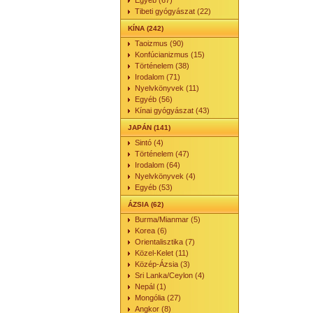
Egyéb (67)
Tibeti gyógyászat (22)
KÍNA (242)
Taoizmus (90)
Konfúcianizmus (15)
Történelem (38)
Irodalom (71)
Nyelvkönyvek (11)
Egyéb (56)
Kínai gyógyászat (43)
JAPÁN (141)
Sintó (4)
Történelem (47)
Irodalom (64)
Nyelvkönyvek (4)
Egyéb (53)
ÁZSIA (62)
Burma/Mianmar (5)
Korea (6)
Orientalisztika (7)
Közel-Kelet (11)
Közép-Ázsia (3)
Sri Lanka/Ceylon (4)
Nepál (1)
Mongólia (27)
Angkor (8)