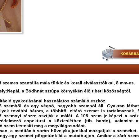
 szemes szantálfa mála türkiz és korall elválasztókkal, 8 mm-es.
ely:Nepál, a Bódhnát sztúpa környékén élő tibeti közösségtől.
itáció gyakorlásánál használatos számláló eszköz.
08 szemből és egy végső, nagyobb szemből áll. Gyakran látha
lyek további három, a többitől eltérő szemet is tartalmaznak. 
 szemnyi részre osztják a málát. A 108 szem jelképezi a szá
védelmező aspektust a közteslétben (tib. bardo), valamint a
ró szem testesíti meg a megvilágosodást.
n, a meditáció során hüvelykujjunkkal mozgatjuk a szemeket.
egy-egy szemet pörgetünk át a mutatóujjon. Amikor a záró szem