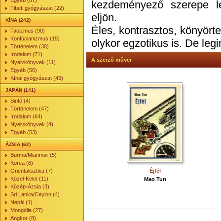
Egyéb (67)
kezdeményező szerepe le
Tibeti gyógyászat (22)
eljön.
KÍNA (242)
Éles, kontrasztos, könyör
Taoizmus (90)
Konfúcianizmus (15)
olykor egzotikus is. De le
Történelem (38)
Irodalom (71)
A szerző művei
Nyelvkönyvek (11)
Egyéb (56)
Kínai gyógyászat (43)
JAPÁN (141)
Sintó (4)
Történelem (47)
Irodalom (64)
Nyelvkönyvek (4)
Egyéb (53)
ÁZSIA (62)
Burma/Mianmar (5)
Korea (6)
Orientalisztika (7)
Éjfél
Közel-Kelet (11)
Mao Tun
Közép-Ázsia (3)
Sri Lanka/Ceylon (4)
Nepál (1)
Mongólia (27)
Angkor (8)