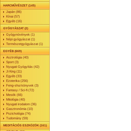
HARCMŰVÉSZET (145)
Japán (86)
Kínai (57)
Egyéb (16)
GYÓGYÁSZAT (2)
Gyógynövények (1)
Népi gyógyászat (1)
Természetgyógyászat (1)
EGYÉB (669)
Asztrológia (40)
Sport (3)
Nyugati Gyógyítás (42)
Ji King (11)
Egyéb (33)
Ezoterika (256)
Feng-shui könyvek (3)
Fantasy / Sci-fi (72)
Mesék (66)
Mitológia (40)
Nyugati irodalom (36)
Gasztronómia (10)
Pszichológia (74)
Tudomány (59)
MEDITÁCIÓS ESZKÖZÖK (161)