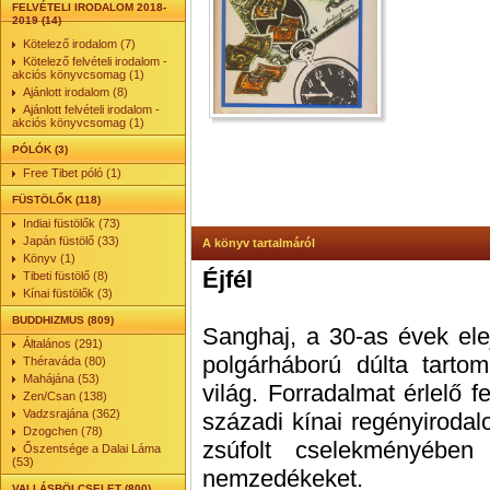
FELVÉTELI IRODALOM 2018-
2019 (14)
Kötelező irodalom (7)
Kötelező felvételi irodalom -
akciós könyvcsomag (1)
Ajánlott irodalom (8)
Ajánlott felvételi irodalom -
akciós könyvcsomag (1)
PÓLÓK (3)
Free Tibet póló (1)
FÜSTÖLŐK (118)
Indiai füstölők (73)
Japán füstölő (33)
A könyv tartalmáról
Könyv (1)
Éjfél
Tibeti füstölő (8)
Kínai füstölők (3)
BUDDHIZMUS (809)
Sanghaj, ​a 30-as évek ele
Általános (291)
polgárháború dúlta tartomá
Théraváda (80)
Mahájána (53)
világ. Forradalmat érlelő fe
Zen/Csan (138)
Vadzsrajána (362)
századi kínai regényiroda
Dzogchen (78)
zsúfolt cselekményében
Őszentsége a Dalai Láma
(53)
nemzedékeket.
VALLÁSBÖLCSELET (800)