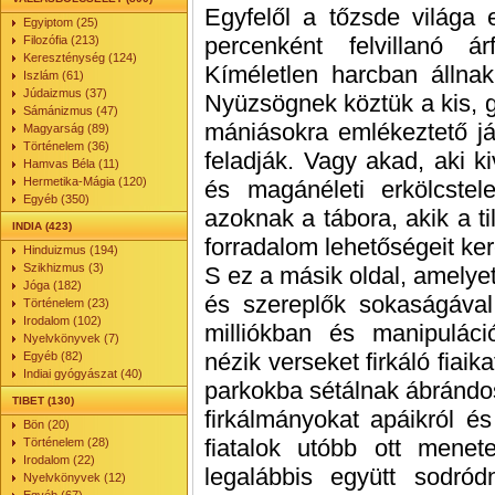
Egyfelől a tőzsde világa 
Egyiptom (25)
percenként felvillanó á
Filozófia (213)
Kereszténység (124)
Kíméletlen harcban állna
Iszlám (61)
Júdaizmus (37)
Nyüzsögnek köztük a kis, 
Sámánizmus (47)
mániásokra emlékeztető já
Magyarság (89)
Történelem (36)
feladják. Vagy akad, aki ki
Hamvas Béla (11)
Hermetika-Mágia (120)
és magánéleti erkölcstel
Egyéb (350)
azoknak a tábora, akik a ti
INDIA (423)
forradalom lehetőségeit ker
Hinduizmus (194)
Szikhizmus (3)
S ez a másik oldal, amely
Jóga (182)
és szereplők sokaságával
Történelem (23)
Irodalom (102)
milliókban és manipuláci
Nyelvkönyvek (7)
nézik verseket firkáló fiaik
Egyéb (82)
Indiai gyógyászat (40)
parkokba sétálnak ábrándos
TIBET (130)
firkálmányokat apáikról és
Bön (20)
fiatalok utóbb ott mene
Történelem (28)
Irodalom (22)
legalábbis együtt sodró
Nyelvkönyvek (12)