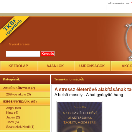
Felhasználói név:
Gyorskeresés
KEZDŐLAP
AJÁNLÓK
ÚJDONSÁGOK
AKCI
Kategóriák
Termékinformációk
AKCIÓS KÖNYVEK (7)
A stressz életerővé alakításának t
A belső mosoly - A hat gyógyító hang
20%-os akció (3)
IDEGENNYELVŰ K. (67)
Angol (59)
Kínai (4)
Japán (2)
Tibeti (5)
Szanszkrit/Hindi (1)