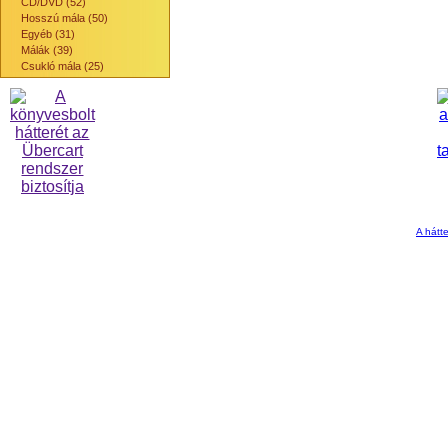
CD/DVD (52)
Hosszú mála (50)
Egyéb (31)
Málák (39)
Csukló mála (25)
A hátte