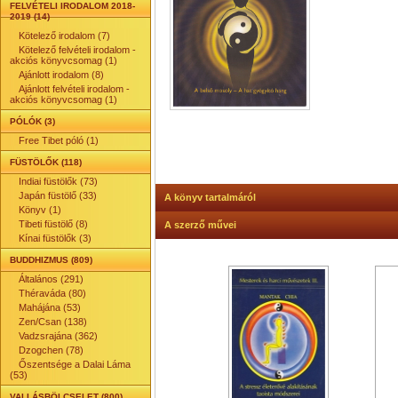
FELVÉTELI IRODALOM 2018-
2019 (14)
Kötelező irodalom (7)
Kötelező felvételi irodalom -
akciós könyvcsomag (1)
Ajánlott irodalom (8)
Ajánlott felvételi irodalom -
akciós könyvcsomag (1)
PÓLÓK (3)
Free Tibet póló (1)
FÜSTÖLŐK (118)
Indiai füstölők (73)
Japán füstölő (33)
A könyv tartalmáról
Könyv (1)
Tibeti füstölő (8)
A szerző művei
Kínai füstölők (3)
BUDDHIZMUS (809)
Általános (291)
Théraváda (80)
Mahájána (53)
Zen/Csan (138)
Vadzsrajána (362)
Dzogchen (78)
Őszentsége a Dalai Láma
(53)
VALLÁSBÖLCSELET (800)