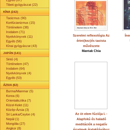
Egyéb (67)
Tibeti gyógyászat (22)
KÍNA (242)
Taoizmus (90)
Konfúcianizmus (15)
Történelem (38)
Irodalom (71)
Szerelmi reflexológia Az
Íne
Nyelvkönyvek (11)
érint(kez)és taoista
Egyéb (56)
Kínai gyógyászat (43)
művészete
Mantak Chia
JAPÁN (141)
Sintó (4)
Történelem (47)
Irodalom (64)
Nyelvkönyvek (4)
Egyéb (53)
ÁZSIA (62)
Burma/Mianmar (5)
Korea (6)
Orientalisztika (7)
Közel-Kelet (11)
Közép-Ázsia (3)
Az öt elem fúziója I. -
Sri Lanka/Ceylon (4)
Nepál (1)
Alapfokú és haladó
Mongólia (27)
meditációk a negatív
Angkor (8)
érzelmek átalakításához