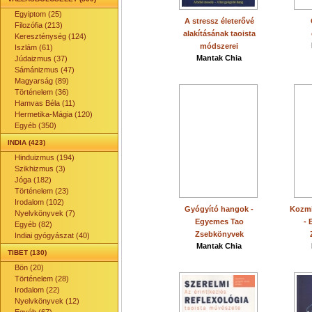
Egyiptom (25)
A stressz életerővé
Filozófia (213)
alakításának taoista
Kereszténység (124)
módszerei
Iszlám (61)
Mantak Chia
Júdaizmus (37)
Sámánizmus (47)
Magyarság (89)
Történelem (36)
Hamvas Béla (11)
Hermetika-Mágia (120)
Egyéb (350)
INDIA (423)
Hinduizmus (194)
Szikhizmus (3)
Jóga (182)
Történelem (23)
Irodalom (102)
Gyógyító hangok -
Kozmi
Nyelvkönyvek (7)
Egyemes Tao
-
Egyéb (82)
Zsebkönyvek
Indiai gyógyászat (40)
Mantak Chia
TIBET (130)
Bön (20)
Történelem (28)
Irodalom (22)
Nyelvkönyvek (12)