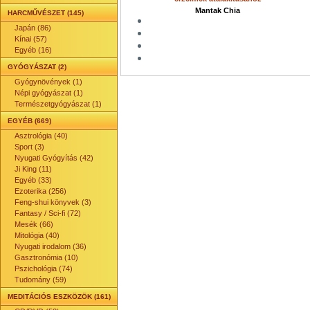
Mantak Chia
HARCMŰVÉSZET (145)
Japán (86)
Kínai (57)
Egyéb (16)
GYÓGYÁSZAT (2)
Gyógynövények (1)
Népi gyógyászat (1)
Természetgyógyászat (1)
EGYÉB (669)
Asztrológia (40)
Sport (3)
Nyugati Gyógyítás (42)
Ji King (11)
Egyéb (33)
Ezoterika (256)
Feng-shui könyvek (3)
Fantasy / Sci-fi (72)
Mesék (66)
Mitológia (40)
Nyugati irodalom (36)
Gasztronómia (10)
Pszichológia (74)
Tudomány (59)
MEDITÁCIÓS ESZKÖZÖK (161)