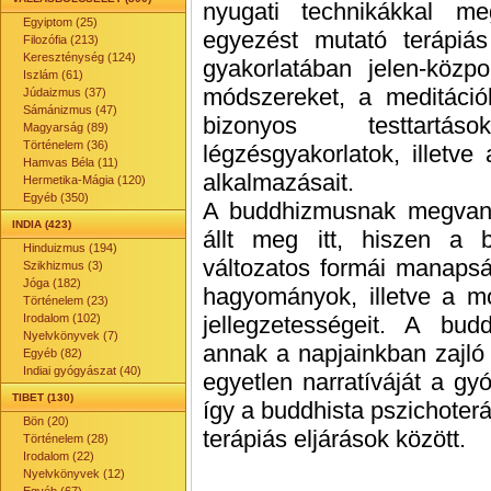
nyugati technikákkal m
Egyiptom (25)
egyezést mutató terápiás 
Filozófia (213)
Kereszténység (124)
gyakorlatában jelen-közp
Iszlám (61)
módszereket, a meditációka
Júdaizmus (37)
Sámánizmus (47)
bizonyos testtartá
Magyarság (89)
Történelem (36)
légzésgyakorlatok, illetv
Hamvas Béla (11)
alkalmazásait.
Hermetika-Mágia (120)
Egyéb (350)
A buddhizmusnak megvan
INDIA (423)
állt meg itt, hiszen a b
Hinduizmus (194)
változatos formái manaps
Szikhizmus (3)
Jóga (182)
hagyományok, illetve a m
Történelem (23)
Irodalom (102)
jellegzetességeit. A bu
Nyelvkönyvek (7)
annak a napjainkban zajló
Egyéb (82)
Indiai gyógyászat (40)
egyetlen narratíváját a gyóg
TIBET (130)
így a buddhista pszichoterá
Bön (20)
terápiás eljárások között.
Történelem (28)
Irodalom (22)
Nyelvkönyvek (12)