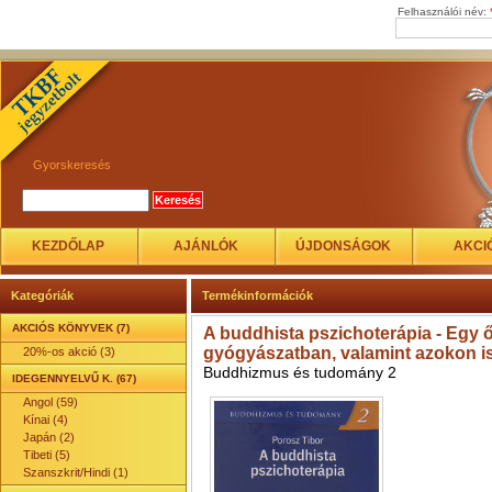
Felhasználói név:
Gyorskeresés
KEZDŐLAP
AJÁNLÓK
ÚJDONSÁGOK
AKCI
Kategóriák
Termékinformációk
AKCIÓS KÖNYVEK (7)
A buddhista pszichoterápia - Egy
gyógyászatban, valamint azokon is
20%-os akció (3)
Buddhizmus és tudomány 2
IDEGENNYELVŰ K. (67)
Angol (59)
Kínai (4)
Japán (2)
Tibeti (5)
Szanszkrit/Hindi (1)