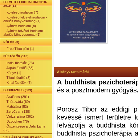
FELVÉTELI IRODALOM 2018-
2019 (14)
Kötelező irodalom (7)
Kötelező felvételi irodalom -
akciós könyvcsomag (1)
Ajánlott irodalom (8)
Ajánlott felvételi irodalom -
akciós könyvcsomag (1)
PÓLÓK (3)
Free Tibet póló (1)
FÜSTÖLŐK (118)
Indiai füstölők (73)
Japán füstölő (33)
A könyv tartalmáról
Könyv (1)
Tibeti füstölő (8)
A buddhista pszichoterá
Kínai füstölők (3)
és a posztmodern gyógyásza
BUDDHIZMUS (809)
Általános (291)
Théraváda (80)
Mahájána (53)
Porosz Tibor az eddigi pu
Zen/Csan (138)
kevéssé ismert területre 
Vadzsrajána (362)
Dzogchen (78)
felvázolja a buddhista kó
Őszentsége a Dalai Láma
(53)
buddhista pszichoterápia a
VALLÁSBÖLCSELET (800)