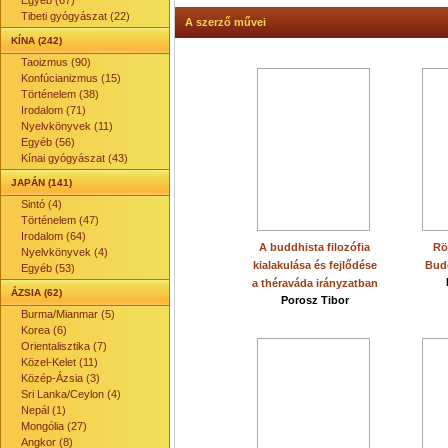
Egyéb (67)
Tibeti gyógyászat (22)
A szerző művei
KÍNA (242)
Taoizmus (90)
Konfúcianizmus (15)
Történelem (38)
Irodalom (71)
Nyelvkönyvek (11)
Egyéb (56)
Kínai gyógyászat (43)
JAPÁN (141)
Sintó (4)
Történelem (47)
Irodalom (64)
A buddhista filozófia
Rö
Nyelvkönyvek (4)
kialakulása és fejlődése
Bud
Egyéb (53)
a théraváda irányzatban
ÁZSIA (62)
Porosz Tibor
Burma/Mianmar (5)
Korea (6)
Orientalisztika (7)
Közel-Kelet (11)
Közép-Ázsia (3)
Sri Lanka/Ceylon (4)
Nepál (1)
Mongólia (27)
Angkor (8)