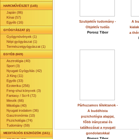
HARCMŰVÉSZET (145)
Japán (86)
Kínai (57)
Szubjektív tudomány -
A bu
Egyéb (16)
Objektív tudás
kiala
GYÓGYÁSZAT (2)
Porosz Tibor
a thé
Gyógynövények (1)
Népi gyógyászat (1)
Természetgyógyászat (1)
EGYÉB (669)
Asztrológia (40)
Sport (3)
Nyugati Gyógyítás (42)
Ji King (11)
Egyéb (33)
Ezoterika (256)
Feng-shui könyvek (3)
Fantasy / Sci-fi (72)
Mesék (66)
Párhuzamos lélektanok -
Mitológia (40)
Nyugati irodalom (36)
A buddhista
Gasztronómia (10)
pszichológia alapjai,
Pszichológia (74)
főbb irányzatai és
Tudomány (59)
találkozásai a nyugati
MEDITÁCIÓS ESZKÖZÖK (161)
gondolatokkal
Porosz Tibor