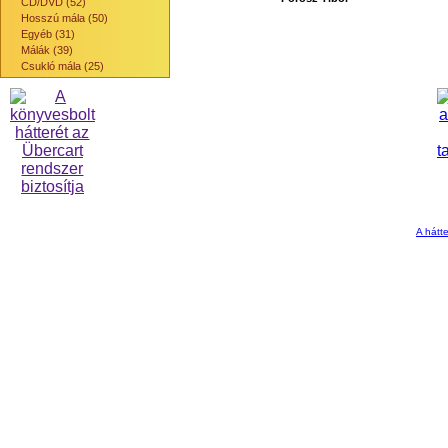
CD/DVD (52)
Hosszú mála (50)
Egyéb (31)
Málák (39)
Csukló mála (25)
A hátte