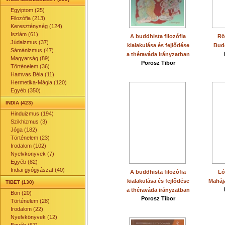
Egyiptom (25)
Filozófia (213)
Kereszténység (124)
Iszlám (61)
A buddhista filozófia
Rö
Júdaizmus (37)
kialakulása és fejlődése
Bud
Sámánizmus (47)
a théraváda irányzatban
Magyarság (89)
Porosz Tibor
Történelem (36)
Hamvas Béla (11)
Hermetika-Mágia (120)
Egyéb (350)
INDIA (423)
Hinduizmus (194)
Szikhizmus (3)
Jóga (182)
Történelem (23)
Irodalom (102)
Nyelvkönyvek (7)
Egyéb (82)
Indiai gyógyászat (40)
A buddhista filozófia
Ló
kialakulása és fejlődése
Maháj
TIBET (130)
a théraváda irányzatban
Bön (20)
Porosz Tibor
Történelem (28)
Irodalom (22)
Nyelvkönyvek (12)