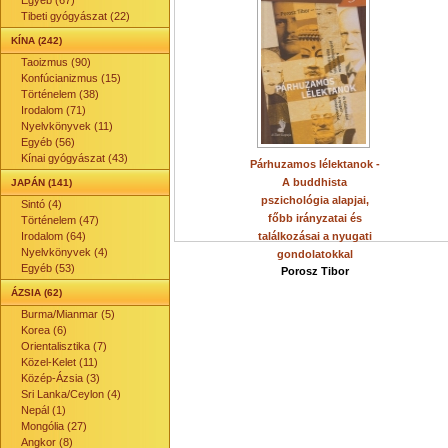
Egyéb (67)
Tibeti gyógyászat (22)
KÍNA (242)
Taoizmus (90)
Konfúcianizmus (15)
Történelem (38)
Irodalom (71)
Nyelvkönyvek (11)
Egyéb (56)
Kínai gyógyászat (43)
Párhuzamos lélektanok -
A buddhista
JAPÁN (141)
pszichológia alapjai,
Sintó (4)
főbb irányzatai és
Történelem (47)
Irodalom (64)
találkozásai a nyugati
Nyelvkönyvek (4)
gondolatokkal
Egyéb (53)
Porosz Tibor
ÁZSIA (62)
Burma/Mianmar (5)
Korea (6)
Orientalisztika (7)
Közel-Kelet (11)
Közép-Ázsia (3)
Sri Lanka/Ceylon (4)
Nepál (1)
Mongólia (27)
Angkor (8)