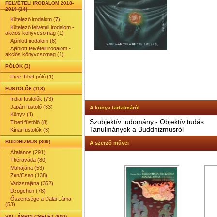
FELVÉTELI IRODALOM 2018-
2019 (14)
Kötelező irodalom (7)
Kötelező felvételi irodalom -
akciós könyvcsomag (1)
Ajánlott irodalom (8)
Ajánlott felvételi irodalom -
akciós könyvcsomag (1)
PÓLÓK (3)
Free Tibet póló (1)
FÜSTÖLŐK (118)
Indiai füstölők (73)
Japán füstölő (33)
A könyv tartalmáról
Könyv (1)
Szubjektív tudomány - Objektív tudás
Tibeti füstölő (8)
Tanulmányok a Buddhizmusról
Kínai füstölők (3)
BUDDHIZMUS (809)
A szerző művei
Általános (291)
Théraváda (80)
Mahájána (53)
Zen/Csan (138)
Vadzsrajána (362)
Dzogchen (78)
Őszentsége a Dalai Láma
(53)
VALLÁSBÖLCSELET (800)