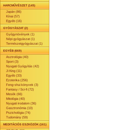
HARCMŰVÉSZET (145)
Japán (86)
Kínai (57)
Egyéb (16)
GYÓGYÁSZAT (2)
Gyógynövények (1)
Népi gyógyászat (1)
Természetgyógyászat (1)
EGYÉB (669)
Asztrológia (40)
Sport (3)
Nyugati Gyógyítás (42)
Ji King (11)
Egyéb (33)
Ezoterika (256)
Feng-shui könyvek (3)
Fantasy / Sci-fi (72)
Mesék (66)
Mitológia (40)
Nyugati irodalom (36)
Gasztronómia (10)
Pszichológia (74)
Tudomány (59)
MEDITÁCIÓS ESZKÖZÖK (161)