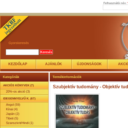
Felhasználói név:
Gyorskeresés
KEZDŐLAP
AJÁNLÓK
ÚJDONSÁGOK
AKCI
Kategóriák
Termékinformációk
AKCIÓS KÖNYVEK (7)
Szubjektív tudomány - Objektív tu
20%-os akció (3)
IDEGENNYELVŰ K. (67)
Angol (59)
Kínai (4)
Japán (2)
Tibeti (5)
Szanszkrit/Hindi (1)