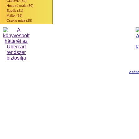
CD/DVD (52)
Hosszú mála (50)
Egyéb (31)
Málák (39)
Csukló mála (25)
A hátte