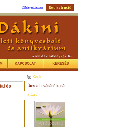
Elfelejtett jelszó
EM
KAPCSOLAT
KERESÉS
Kosár
tai és
Üres a bevásárló kosár
Ajánló