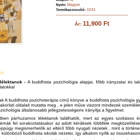
Magyar
Nyelv:
3243
Termékazonosító:
11,900 Ft
Ár:
ról
élektanok -
A buddhista pszichológia alapjai, főbb irányzatai és tal
latokkal
ak A buddhista pszichoterápia című könyve a buddhista pszichológia g
korlati oldalait mutatta meg , e jelen műve viszont mindezek szemlélet
zichológia általánosabb jellegzetességeire irányítja a figyelmet.
tben párhuzamos lélektanok találhatók, mert az egyes szokásos é
 témák fel sorakoztatásakor az adott kérdések többféle megközelítése
ppúgy megismerhetők az eltérő főbb nyugati nézetek , mint a történ
a különböző buddhista iskolák nézetei, így alkalom nyílik az összehason