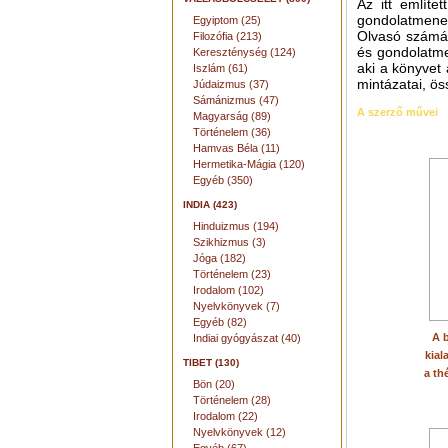
Az itt említe
gondolatmene
Egyiptom (25)
Olvasó számár
Filozófia (213)
és gondolatme
Kereszténység (124)
aki a könyvet
Iszlám (61)
mintázatai, ö
Júdaizmus (37)
Sámánizmus (47)
A szerző művei
Magyarság (89)
Történelem (36)
Hamvas Béla (11)
Hermetika-Mágia (120)
Egyéb (350)
INDIA (423)
Hinduizmus (194)
Szikhizmus (3)
Jóga (182)
Történelem (23)
Irodalom (102)
Nyelvkönyvek (7)
Egyéb (82)
A b
Indiai gyógyászat (40)
kial
TIBET (130)
a th
Bön (20)
Történelem (28)
Irodalom (22)
Nyelvkönyvek (12)