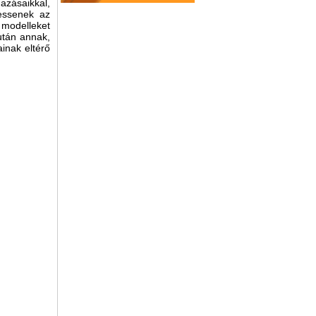
azásaikkal,
hessenek az
 modelleket
után annak,
inak eltérő