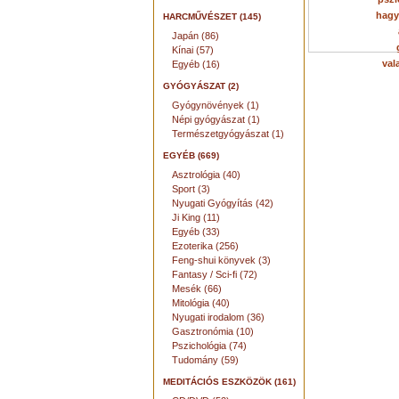
hagy
HARCMŰVÉSZET (145)
Japán (86)
Kínai (57)
val
Egyéb (16)
GYÓGYÁSZAT (2)
Gyógynövények (1)
Népi gyógyászat (1)
Természetgyógyászat (1)
EGYÉB (669)
Asztrológia (40)
Sport (3)
Nyugati Gyógyítás (42)
Ji King (11)
Egyéb (33)
Ezoterika (256)
Feng-shui könyvek (3)
Fantasy / Sci-fi (72)
Mesék (66)
Mitológia (40)
Nyugati irodalom (36)
Gasztronómia (10)
Pszichológia (74)
Tudomány (59)
MEDITÁCIÓS ESZKÖZÖK (161)