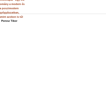
omány a modern és
a posztmodern
gyógyászatban,
amint azokon is túl
Porosz Tibor