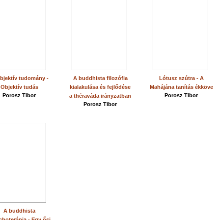
bjektív tudomány -
A buddhista filozófia
Lótusz szútra - A
Objektív tudás
kialakulása és fejlődése
Mahájána tanítás ékköve
Porosz Tibor
Porosz Tibor
a théraváda irányzatban
Porosz Tibor
A buddhista
choterápia - Egy ősi