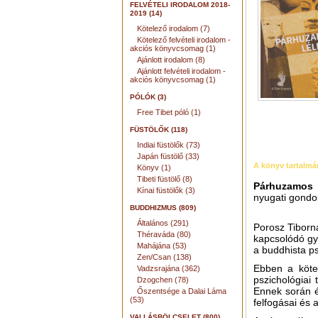
FELVÉTELI IRODALOM 2018-
2019 (14)
Kötelező irodalom (7)
Kötelező felvételi irodalom -
akciós könyvcsomag (1)
Ajánlott irodalom (8)
Ajánlott felvételi irodalom -
akciós könyvcsomag (1)
PÓLÓK (3)
Free Tibet póló (1)
FÜSTÖLŐK (118)
Indiai füstölők (73)
Japán füstölő (33)
A könyv tartalmá
Könyv (1)
Tibeti füstölő (8)
Párhuzamos l
Kínai füstölők (3)
nyugati gondo
BUDDHIZMUS (809)
Általános (291)
Porosz Tiborn
Théraváda (80)
kapcsolódó gya
Mahájána (53)
a buddhista ps
Zen/Csan (138)
Ebben a köte
Vadzsrajána (362)
pszichológiai
Dzogchen (78)
Ennek során é
Őszentsége a Dalai Láma
(53)
felfogásai és 
VALLÁSBÖLCSELET (800)