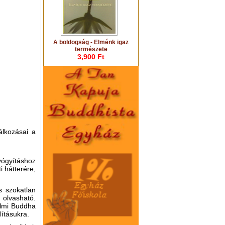
A boldogság - Elménk igaz
természete
3,900 Ft
álkozásai a
yógyításhoz
i hátterére,
s szokatlan
 olvasható.
elmi Buddha
lításukra.