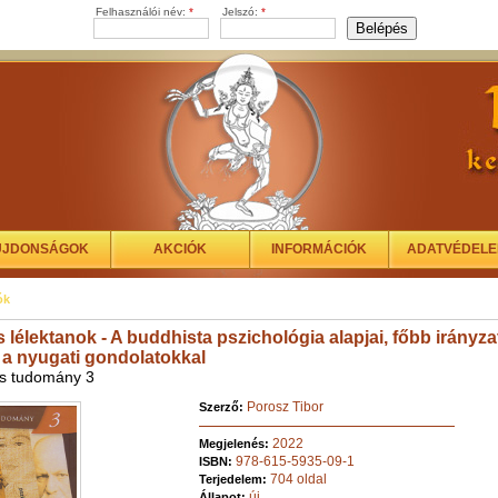
Felhasználói név:
*
Jelszó:
*
ÚJDONSÁGOK
AKCIÓK
INFORMÁCIÓK
ADATVÉDEL
ók
lélektanok - A buddhista pszichológia alapjai, főbb irányza
i a nyugati gondolatokkal
s tudomány 3
Porosz Tibor
Szerző:
2022
Megjelenés:
978-615-5935-09-1
ISBN:
704 oldal
Terjedelem:
új
Állapot: