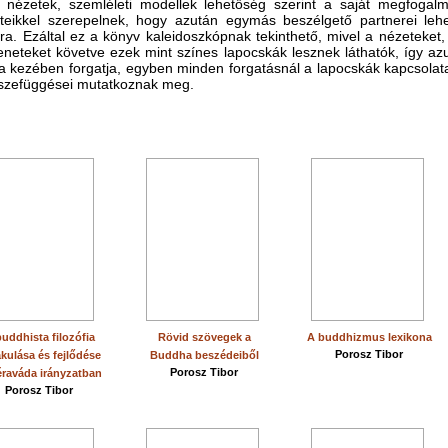
tt nézetek, szemléleti modellek lehetőség szerint a saját megfogalm
teikkel szerepelnek, hogy azután egymás beszélgető partnerei le
a. Ezáltal ez a könyv kaleidoszkópnak tekinthető, mivel a nézeteket,
neteket követve ezek mint színes lapocskák lesznek láthatók, így az
 a kezében forgatja, egyben minden forgatásnál a lapocskák kapcsolata
sszefüggései mutatkoznak meg.
uddhista filozófia
Rövid szövegek a
A buddhizmus lexikona
Porosz Tibor
akulása és fejlődése
Buddha beszédeiből
Porosz Tibor
éraváda irányzatban
Porosz Tibor