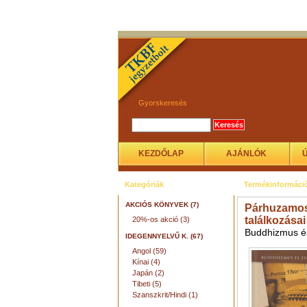
Gyorskeresés
KEZDŐLAP
AJÁNLÓK
Kategóriák
Termékinformáci
AKCIÓS KÖNYVEK (7)
Párhuzamos 
találkozása
20%-os akció (3)
Buddhizmus é
IDEGENNYELVŰ K. (67)
Angol (59)
Kínai (4)
Japán (2)
Tibeti (5)
Szanszkrit/Hindi (1)