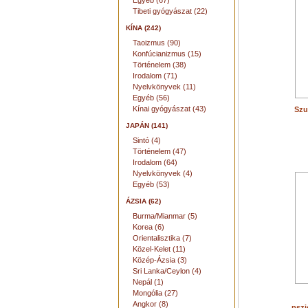
Egyéb (67)
Tibeti gyógyászat (22)
KÍNA (242)
Taoizmus (90)
Konfúcianizmus (15)
Történelem (38)
Irodalom (71)
Nyelvkönyvek (11)
Egyéb (56)
Kínai gyógyászat (43)
Szu
JAPÁN (141)
Sintó (4)
Történelem (47)
Irodalom (64)
Nyelvkönyvek (4)
Egyéb (53)
ÁZSIA (62)
Burma/Mianmar (5)
Korea (6)
Orientalisztika (7)
Közel-Kelet (11)
Közép-Ázsia (3)
Sri Lanka/Ceylon (4)
Nepál (1)
Mongólia (27)
Angkor (8)
pszi