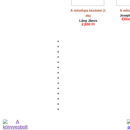
A mitológia kezdetei (1
A míto
Josep
db)
Előr
Láng János
2,800 Ft