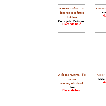
A kövek varázsa - az
A közös
Vive
ékkövek csodálatos
4,
hatalma
Cornelia M. Parkinson
Előrendelhető
A légzés hatalma - ősi
A lélek
Dr. B
perzsa
3,
mestergyakorlatok
Umar
Előrendelhető