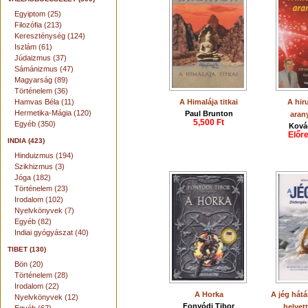
Egyiptom (25)
Filozófia (213)
Kereszténység (124)
Iszlám (61)
Júdaizmus (37)
Sámánizmus (47)
Magyarság (89)
Történelem (36)
Hamvas Béla (11)
A Himalája titkai
A hir
Hermetika-Mágia (120)
Paul Brunton
aran
5,500 Ft
Egyéb (350)
Ková
Előr
INDIA (423)
Hinduizmus (194)
Szikhizmus (3)
Jóga (182)
Történelem (23)
Irodalom (102)
Nyelvkönyvek (7)
Egyéb (82)
Indiai gyógyászat (40)
TIBET (130)
Bön (20)
Történelem (28)
Irodalom (22)
A Horka
A jég hátá
Nyelvkönyvek (12)
Fonyódi Tibor
helyet