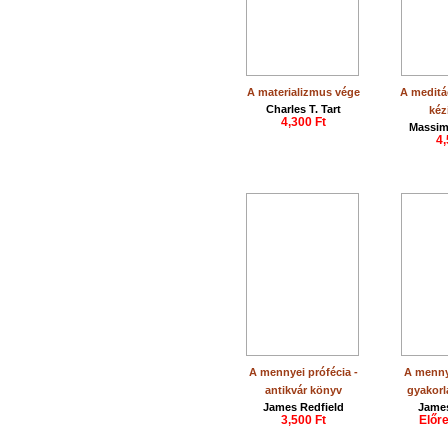
A materializmus vége
A meditá
Charles T. Tart
kéz
4,300 Ft
Massim
4,
A mennyei prófécia -
A menny
antikvár könyv
gyakorl
James Redfield
James
3,500 Ft
Előr