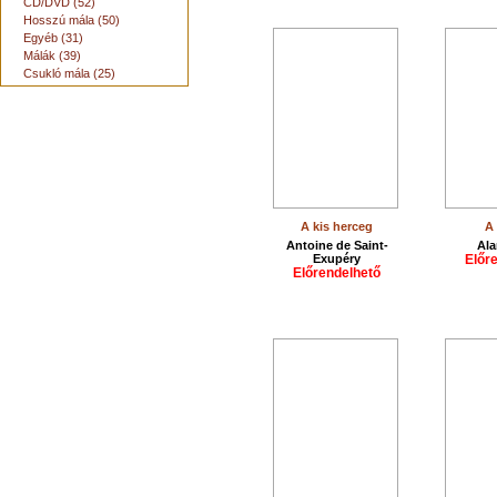
CD/DVD (52)
Hosszú mála (50)
Egyéb (31)
Málák (39)
Csukló mála (25)
A kis herceg
A
Antoine de Saint-
Ala
Exupéry
Előr
Előrendelhető