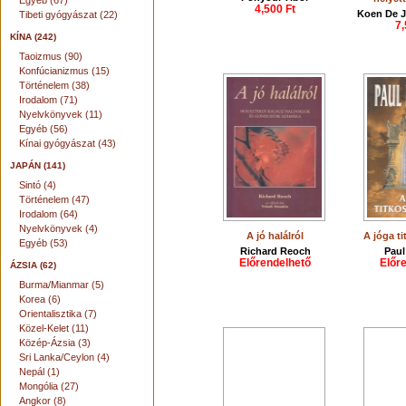
Egyéb (67)
4,500 Ft
Koen De J
Tibeti gyógyászat (22)
7,
KÍNA (242)
Taoizmus (90)
Konfúcianizmus (15)
Történelem (38)
Irodalom (71)
Nyelvkönyvek (11)
Egyéb (56)
Kínai gyógyászat (43)
JAPÁN (141)
Sintó (4)
Történelem (47)
Irodalom (64)
Nyelvkönyvek (4)
A jó halálról
A jóga ti
Egyéb (53)
Richard Reoch
Paul
Előrendelhető
Előr
ÁZSIA (62)
Burma/Mianmar (5)
Korea (6)
Orientalisztika (7)
Közel-Kelet (11)
Közép-Ázsia (3)
Sri Lanka/Ceylon (4)
Nepál (1)
Mongólia (27)
Angkor (8)