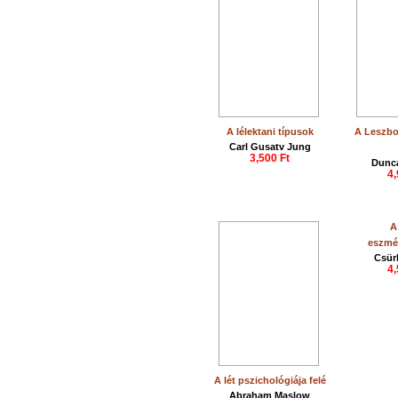
A lélektani típusok
A Leszbo
Carl Gusatv Jung
3,500 Ft
Dunca
4,
A
eszmél
Csür
4,
A lét pszichológiája felé
Abraham Maslow