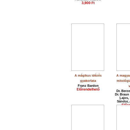
3,900 Ft
A mágikus idézés
A magya
gyakorlata
mitológi
Franz Bardon
Előrendelhető
Dr. Berz
Dr. Braun
Lajos,
Sándor, 
Előr