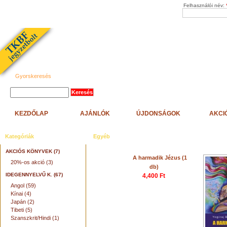
Felhasználói név:
Gyorskeresés
KEZDŐLAP
AJÁNLÓK
ÚJDONSÁGOK
AKCI
Kategóriák
Egyéb
AKCIÓS KÖNYVEK (7)
A harmadik Jézus (1
20%-os akció (3)
db)
IDEGENNYELVŰ K. (67)
4,400 Ft
Angol (59)
Kínai (4)
Japán (2)
Tibeti (5)
Szanszkrit/Hindi (1)