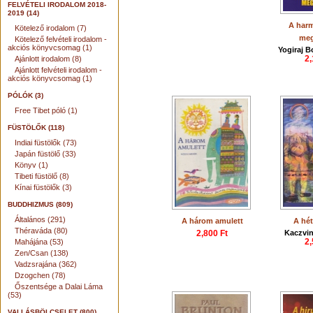
FELVÉTELI IRODALOM 2018-
2019 (14)
A har
Kötelező irodalom (7)
meg
Kötelező felvételi irodalom -
akciós könyvcsomag (1)
Yogiraj B
2,
Ajánlott irodalom (8)
Ajánlott felvételi irodalom -
akciós könyvcsomag (1)
PÓLÓK (3)
Free Tibet póló (1)
FÜSTÖLŐK (118)
Indiai füstölők (73)
Japán füstölő (33)
Könyv (1)
Tibeti füstölő (8)
Kínai füstölők (3)
BUDDHIZMUS (809)
Általános (291)
A három amulett
A hét
Théraváda (80)
2,800 Ft
Kaczvin
2,
Mahájána (53)
Zen/Csan (138)
Vadzsrajána (362)
Dzogchen (78)
Őszentsége a Dalai Láma
(53)
VALLÁSBÖLCSELET (800)