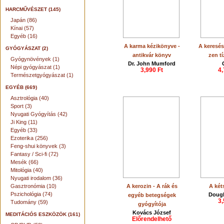
HARCMŰVÉSZET (145)
Japán (86)
Kínai (57)
Egyéb (16)
A karma kézikönyve -
A keresés
GYÓGYÁSZAT (2)
antikvár könyv
zen tí
Gyógynövények (1)
Dr. John Mumford
Népi gyógyászat (1)
3,990 Ft
4,
Természetgyógyászat (1)
EGYÉB (669)
Asztrológia (40)
Sport (3)
Nyugati Gyógyítás (42)
Ji King (11)
Egyéb (33)
Ezoterika (256)
Feng-shui könyvek (3)
Fantasy / Sci-fi (72)
Mesék (66)
Mitológia (40)
Nyugati irodalom (36)
Gasztronómia (10)
A kerozin - A rák és
A két
Pszichológia (74)
Doug
egyéb betegségek
3,
Tudomány (59)
gyógyítója
Kovács József
MEDITÁCIÓS ESZKÖZÖK (161)
Előrendelhető