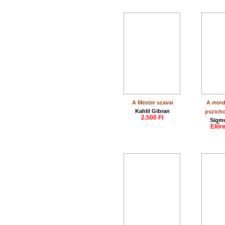
A Mester szavai
A mind
Kahlil Gibran
pszicho
2,500 Ft
Sigm
Előr