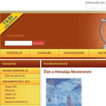
Felhasználói név:
Gyorskeresés
KEZDŐLAP
AJÁNLÓK
ÚJDONSÁGOK
AKCI
Kategóriák
Termékinformációk
AKCIÓS KÖNYVEK (7)
Élet a Himalája Mestereivel
20%-os akció (3)
IDEGENNYELVŰ K. (67)
Angol (59)
Kínai (4)
Japán (2)
Tibeti (5)
Szanszkrit/Hindi (1)