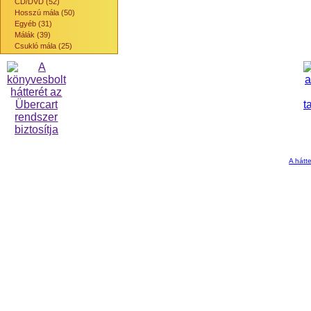
CD/DVD (52)
Hosszú mála (50)
Egyéb (31)
Málák (39)
Csukló mála (25)
A hátte