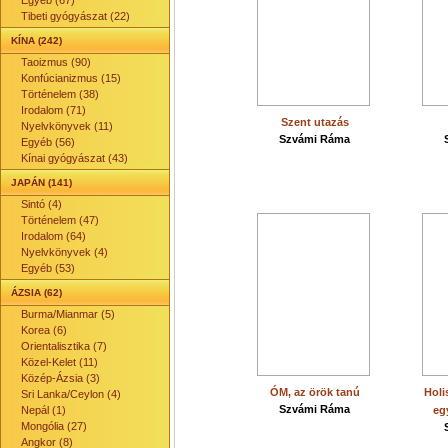
Egyéb (67)
Tibeti gyógyászat (22)
KÍNA (242)
Taoizmus (90)
Konfúcianizmus (15)
Történelem (38)
Irodalom (71)
Szent utazás
Nyelvkönyvek (11)
Szvámi Ráma
Egyéb (56)
Kínai gyógyászat (43)
JAPÁN (141)
Sintó (4)
Történelem (47)
Irodalom (64)
Nyelvkönyvek (4)
Egyéb (53)
ÁZSIA (62)
Burma/Mianmar (5)
Korea (6)
Orientalisztika (7)
Közel-Kelet (11)
Közép-Ázsia (3)
ÓM, az örök tanú
Holi
Sri Lanka/Ceylon (4)
Szvámi Ráma
Nepál (1)
eg
Mongólia (27)
Angkor (8)