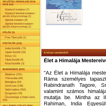
FELVÉTELI IRODALOM 2018-
2019 (14)
Kötelező irodalom (7)
Kötelező felvételi irodalom -
akciós könyvcsomag (1)
Ajánlott irodalom (8)
Ajánlott felvételi irodalom -
akciós könyvcsomag (1)
PÓLÓK (3)
Free Tibet póló (1)
FÜSTÖLŐK (118)
Indiai füstölők (73)
Japán füstölő (33)
A könyv tartalmáról
Könyv (1)
Élet a Himalája Mestereiv
Tibeti füstölő (8)
Kínai füstölők (3)
BUDDHIZMUS (809)
"Az Élet a Himalája meste
Általános (291)
Ráma személyes tapaszt
Théraváda (80)
Mahájána (53)
Rabindranath Tagore, S
Zen/Csan (138)
Vadzsrajána (362)
valamint számos himalájai
Dzogchen (78)
mutatja be. Mintha az Il
Őszentsége a Dalai Láma
(53)
Rahiman, India Egyesül
VALLÁSBÖLCSELET (800)