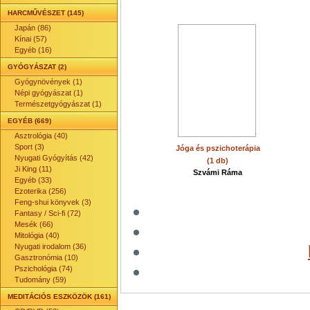
HARCMŰVÉSZET (145)
Japán (86)
Kínai (57)
Egyéb (16)
GYÓGYÁSZAT (2)
Gyógynövények (1)
Népi gyógyászat (1)
Természetgyógyászat (1)
EGYÉB (669)
Asztrológia (40)
Sport (3)
Jóga és pszichoterápia
Nyugati Gyógyítás (42)
(1 db)
Ji King (11)
Szvámi Ráma
Egyéb (33)
Ezoterika (256)
Feng-shui könyvek (3)
Fantasy / Sci-fi (72)
Mesék (66)
Mitológia (40)
Nyugati irodalom (36)
Gasztronómia (10)
Pszichológia (74)
Tudomány (59)
MEDITÁCIÓS ESZKÖZÖK (161)