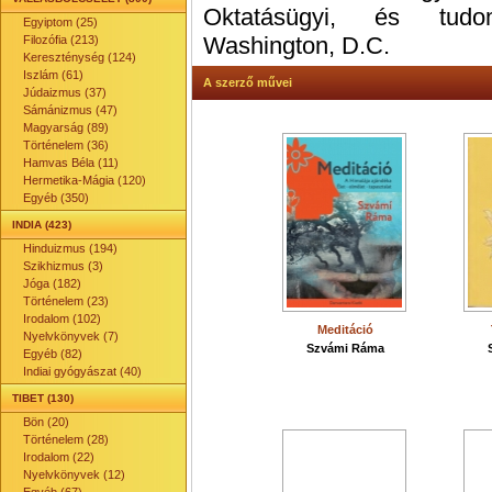
Oktatásügyi, és tudom
Egyiptom (25)
Washington, D.C.
Filozófia (213)
Kereszténység (124)
Iszlám (61)
A szerző művei
Júdaizmus (37)
Sámánizmus (47)
Magyarság (89)
Történelem (36)
Hamvas Béla (11)
Hermetika-Mágia (120)
Egyéb (350)
INDIA (423)
Hinduizmus (194)
Szikhizmus (3)
Jóga (182)
Történelem (23)
Irodalom (102)
Meditáció
Nyelvkönyvek (7)
Szvámi Ráma
Egyéb (82)
Indiai gyógyászat (40)
TIBET (130)
Bön (20)
Történelem (28)
Irodalom (22)
Nyelvkönyvek (12)