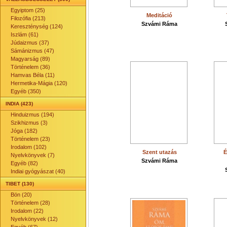
Egyiptom (25)
Meditáció
Filozófia (213)
Szvámi Ráma
Kereszténység (124)
Iszlám (61)
Júdaizmus (37)
Sámánizmus (47)
Magyarság (89)
Történelem (36)
Hamvas Béla (11)
Hermetika-Mágia (120)
Egyéb (350)
INDIA (423)
Hinduizmus (194)
Szikhizmus (3)
Jóga (182)
Történelem (23)
Irodalom (102)
Szent utazás
É
Nyelvkönyvek (7)
Szvámi Ráma
Egyéb (82)
Indiai gyógyászat (40)
TIBET (130)
Bön (20)
Történelem (28)
Irodalom (22)
Nyelvkönyvek (12)