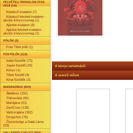
FELVÉTELI IRODALOM 2018-
2019 (14)
Kötelező irodalom (7)
Kötelező felvételi irodalom -
akciós könyvcsomag (1)
Ajánlott irodalom (8)
Ajánlott felvételi irodalom -
akciós könyvcsomag (1)
PÓLÓK (3)
Free Tibet póló (1)
FÜSTÖLŐK (118)
Indiai füstölők (73)
Japán füstölő (33)
A könyv tartalmáról
Könyv (1)
Tibeti füstölő (8)
A szerző művei
Kínai füstölők (3)
BUDDHIZMUS (809)
Általános (291)
Théraváda (80)
Mahájána (53)
Zen/Csan (138)
Vadzsrajána (362)
Dzogchen (78)
Őszentsége a Dalai Láma
(53)
VALLÁSBÖLCSELET (800)