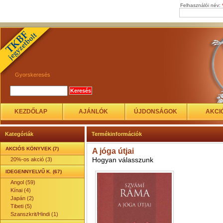
Felhasználói név:
Gyorskeresés
KEZDŐLAP
AJÁNLÓK
ÚJDONSÁGOK
AKCI
Kategóriák
Termékinformációk
AKCIÓS KÖNYVEK (7)
A jóga útjai
Hogyan válasszunk
20%-os akció (3)
IDEGENNYELVŰ K. (67)
Angol (59)
Kínai (4)
Japán (2)
Tibeti (5)
Szanszkrit/Hindi (1)