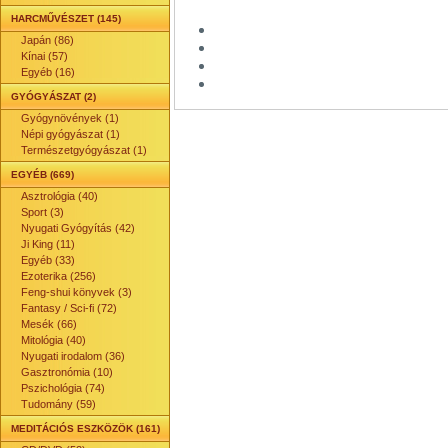
HARCMŰVÉSZET (145)
Japán (86)
Kínai (57)
Egyéb (16)
GYÓGYÁSZAT (2)
Gyógynövények (1)
Népi gyógyászat (1)
Természetgyógyászat (1)
EGYÉB (669)
Asztrológia (40)
Sport (3)
Nyugati Gyógyítás (42)
Ji King (11)
Egyéb (33)
Ezoterika (256)
Feng-shui könyvek (3)
Fantasy / Sci-fi (72)
Mesék (66)
Mitológia (40)
Nyugati irodalom (36)
Gasztronómia (10)
Pszichológia (74)
Tudomány (59)
MEDITÁCIÓS ESZKÖZÖK (161)