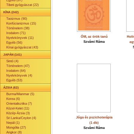
Egyéb (67)
Tibeti gyógyászat (22)
KÍNA (242)
Taoizmus (90)
Konfúcianizmus (15)
Történelem (38)
Irodalom (71)
ÓM, az örök tanú
Holi
Nyelvkönyvek (11)
Szvámi Ráma
eg
Egyéb (56)
Kínai gyógyászat (43)
JAPÁN (141)
Sintó (4)
Történelem (47)
Irodalom (64)
Nyelvkönyvek (4)
Egyéb (53)
ÁZSIA (62)
Burma/Mianmar (5)
Korea (6)
Orientalisztika (7)
Közel-Kelet (11)
Közép-Ázsia (3)
Jóga és pszichoterápia
Sri Lanka/Ceylon (4)
Nepál (1)
(1 db)
Mongólia (27)
Szvámi Ráma
Angkor (8)