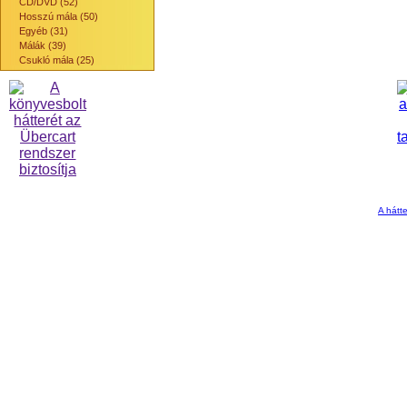
CD/DVD (52)
Hosszú mála (50)
Egyéb (31)
Málák (39)
Csukló mála (25)
A hátte