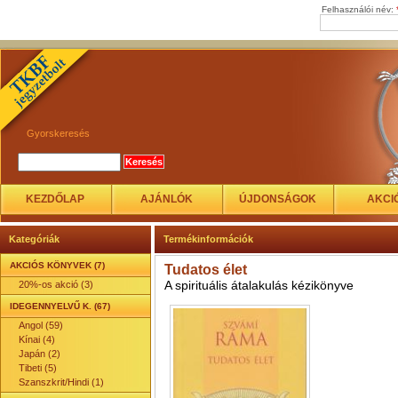
Felhasználói név:
Gyorskeresés
KEZDŐLAP
AJÁNLÓK
ÚJDONSÁGOK
AKCI
Kategóriák
Termékinformációk
AKCIÓS KÖNYVEK (7)
Tudatos élet
A spirituális átalakulás kézikönyve
20%-os akció (3)
IDEGENNYELVŰ K. (67)
Angol (59)
Kínai (4)
Japán (2)
Tibeti (5)
Szanszkrit/Hindi (1)