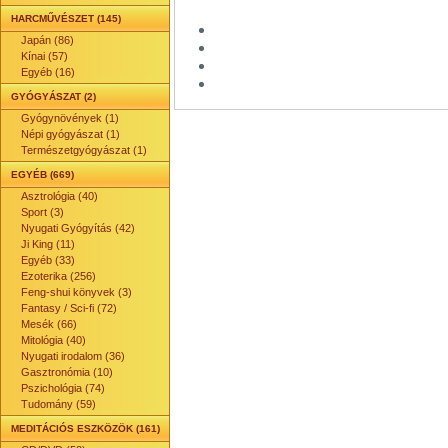
HARCMŰVÉSZET (145)
Japán (86)
Kínai (57)
Egyéb (16)
GYÓGYÁSZAT (2)
Gyógynövények (1)
Népi gyógyászat (1)
Természetgyógyászat (1)
EGYÉB (669)
Asztrológia (40)
Sport (3)
Nyugati Gyógyítás (42)
Ji King (11)
Egyéb (33)
Ezoterika (256)
Feng-shui könyvek (3)
Fantasy / Sci-fi (72)
Mesék (66)
Mitológia (40)
Nyugati irodalom (36)
Gasztronómia (10)
Pszichológia (74)
Tudomány (59)
MEDITÁCIÓS ESZKÖZÖK (161)