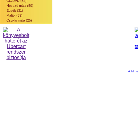
CD/DVD (52)
Hosszú mála (50)
Egyéb (31)
Málák (39)
Csukló mála (25)
A hátte