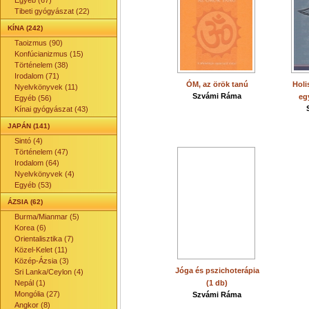
Egyéb (67)
Tibeti gyógyászat (22)
KÍNA (242)
Taoizmus (90)
Konfúcianizmus (15)
Történelem (38)
Irodalom (71)
ÓM, az örök tanú
Holi
Nyelvkönyvek (11)
Szvámi Ráma
eg
Egyéb (56)
Kínai gyógyászat (43)
JAPÁN (141)
Sintó (4)
Történelem (47)
Irodalom (64)
Nyelvkönyvek (4)
Egyéb (53)
ÁZSIA (62)
Burma/Mianmar (5)
Korea (6)
Orientalisztika (7)
Közel-Kelet (11)
Közép-Ázsia (3)
Jóga és pszichoterápia
Sri Lanka/Ceylon (4)
Nepál (1)
(1 db)
Mongólia (27)
Szvámi Ráma
Angkor (8)