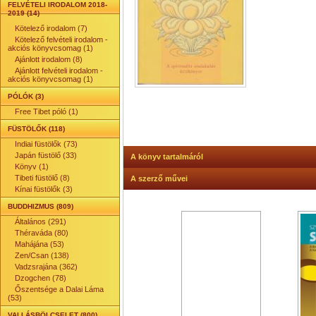
FELVÉTELI IRODALOM 2018-
2019 (14)
Kötelező irodalom (7)
Kötelező felvételi irodalom -
akciós könyvcsomag (1)
Ajánlott irodalom (8)
Ajánlott felvételi irodalom -
akciós könyvcsomag (1)
PÓLÓK (3)
Free Tibet póló (1)
FÜSTÖLŐK (118)
Indiai füstölők (73)
Japán füstölő (33)
A könyv tartalmáról
Könyv (1)
Tibeti füstölő (8)
A szerző művei
Kínai füstölők (3)
BUDDHIZMUS (809)
Általános (291)
Théraváda (80)
Mahájána (53)
Zen/Csan (138)
Vadzsrajána (362)
Dzogchen (78)
Őszentsége a Dalai Láma
(53)
VALLÁSBÖLCSELET (800)