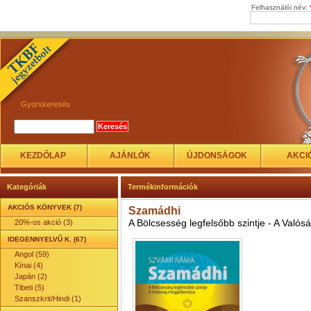
Felhasználói név:
Gyorskeresés
KEZDŐLAP
AJÁNLÓK
ÚJDONSÁGOK
AKCI
Kategóriák
Termékinformációk
AKCIÓS KÖNYVEK (7)
Szamádhi
A Bölcsesség legfelsőbb szintje - A Valós
20%-os akció (3)
IDEGENNYELVŰ K. (67)
Angol (59)
Kínai (4)
Japán (2)
Tibeti (5)
Szanszkrit/Hindi (1)