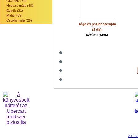
CD/DVD (52)
Hosszú mála (50)
Egyéb (31)
Málák (39)
Csukló mála (25)
Jóga és pszichoterápia
(1 db)
Szvámi Ráma
A hátte