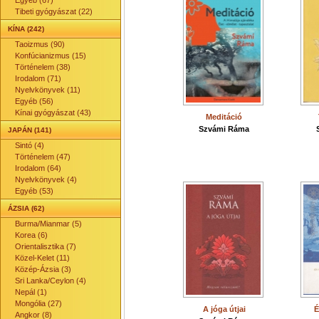
Egyéb (67)
Tibeti gyógyászat (22)
KÍNA (242)
Taoizmus (90)
Konfúcianizmus (15)
Történelem (38)
Irodalom (71)
Nyelvkönyvek (11)
Egyéb (56)
Kínai gyógyászat (43)
Meditáció
Szvámi Ráma
JAPÁN (141)
Sintó (4)
Történelem (47)
Irodalom (64)
Nyelvkönyvek (4)
Egyéb (53)
ÁZSIA (62)
Burma/Mianmar (5)
Korea (6)
Orientalisztika (7)
Közel-Kelet (11)
Közép-Ázsia (3)
Sri Lanka/Ceylon (4)
Nepál (1)
Mongólia (27)
A jóga útjai
É
Angkor (8)