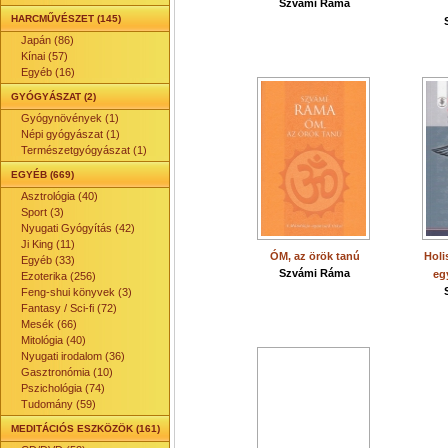
Szvámi Ráma
HARCMŰVÉSZET (145)
Japán (86)
Kínai (57)
Egyéb (16)
GYÓGYÁSZAT (2)
Gyógynövények (1)
Népi gyógyászat (1)
Természetgyógyászat (1)
EGYÉB (669)
Asztrológia (40)
Sport (3)
Nyugati Gyógyítás (42)
Ji King (11)
ÓM, az örök tanú
Holi
Egyéb (33)
Szvámi Ráma
eg
Ezoterika (256)
Feng-shui könyvek (3)
Fantasy / Sci-fi (72)
Mesék (66)
Mitológia (40)
Nyugati irodalom (36)
Gasztronómia (10)
Pszichológia (74)
Tudomány (59)
MEDITÁCIÓS ESZKÖZÖK (161)