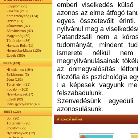
emberi viselkedés külső
Egyiptom (25)
azonos az elme átfogó tan
Filozófia (213)
Kereszténység (124)
egyes összetevőit érint
Iszlám (61)
Júdaizmus (37)
nyilvánul meg a viselkedés
Sámánizmus (47)
Patandzsáli nem a kóros
Magyarság (89)
Történelem (36)
tudományát, mindent tud
Hamvas Béla (11)
Hermetika-Mágia (120)
ismerete nélkül ne
Egyéb (350)
megnyilvánulásainak tökéle
INDIA (423)
az önmegvalósítás létfon
Hinduizmus (194)
Szikhizmus (3)
filozófia és pszichológia e
Jóga (182)
Ha képesek vagyunk megpi
Történelem (23)
Irodalom (102)
felszabadulunk.
Nyelvkönyvek (7)
Szenvedésünk egyedüli
Egyéb (82)
Indiai gyógyászat (40)
azonosulásunk.
TIBET (130)
Bön (20)
A szerző művei
Történelem (28)
Irodalom (22)
Nyelvkönyvek (12)