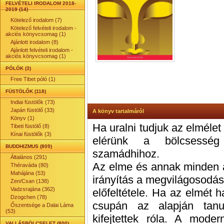
FELVÉTELI IRODALOM 2018-
2019 (14)
Kötelező irodalom (7)
Kötelező felvételi irodalom -
akciós könyvcsomag (1)
Ajánlott irodalom (8)
Ajánlott felvételi irodalom -
akciós könyvcsomag (1)
PÓLÓK (3)
Free Tibet póló (1)
FÜSTÖLŐK (118)
Indiai füstölők (73)
Japán füstölő (33)
A könyv tartalmáról
Könyv (1)
Ha uralni tudjuk az elméle
Tibeti füstölő (8)
Kínai füstölők (3)
elérünk a bölcsesség
BUDDHIZMUS (809)
szamádhihoz.
Általános (291)
Az elme és annak minden a
Théraváda (80)
Mahájána (53)
irányítás a megvilágosodá
Zen/Csan (138)
Vadzsrajána (362)
előfeltétele. Ha az elmét
Dzogchen (78)
csupán az alapján tan
Őszentsége a Dalai Láma
(53)
kifejtettek róla. A mode
VALLÁSBÖLCSELET (800)